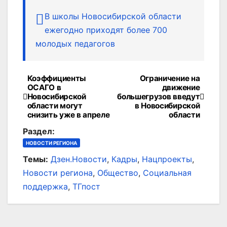
В школы Новосибирской области
ежегодно приходят более 700
молодых педагогов
Коэффициенты
Ограничение на
Навигация
ОСАГО в
движение
Новосибирской
большегрузов введут
по
области могут
в Новосибирской
снизить уже в апреле
области
записям
Раздел:
НОВОСТИ РЕГИОНА
Темы:
Дзен.Новости
,
Кадры
,
Нацпроекты
,
Новости региона
,
Общество
,
Социальная
поддержка
,
ТГпост