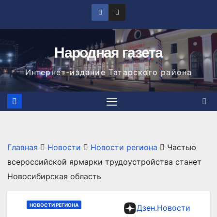
Перейти
к
содержимому
Народная газета
Интернет-издание Татарского района
Главная
Новости
Новости региона
Частью
всероссийской ярмарки трудоустройства станет
Новосибирская область
НОВОСТИ РЕГИОНА
Дзен.Новости