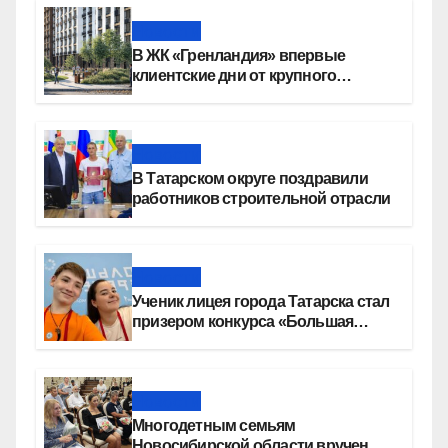
Новости
В ЖК «Гренландия» впервые
клиентские дни от крупного
девелопера — группы компаний
«СОЮЗ»
Новости
В Татарском округе поздравили
работников строительной отрасли
Новости
Ученик лицея города Татарска стал
призером конкурса «Большая
перемена»
Новости
Многодетным семьям
Новосибирской области вручены