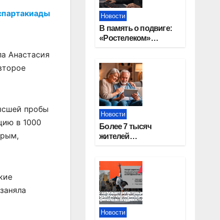
 спартакиады
Новости
В память о подвиге:
«Ростелеком»
проведет
ла Анастасия
кибертурнир «Битва
второе
за Москву»
высшей пробы
Новости
цию в 1000
Более 7 тысяч
орым,
жителей
Новосибирской
области получили
увеличение пенсии
после 80 лет
кие
 заняла
Новости