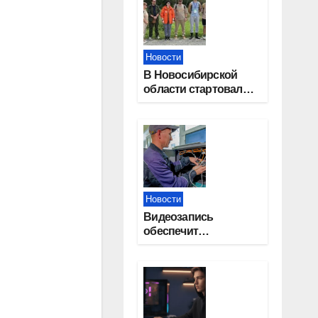
Новости
В Новосибирской
области стартовал
окружной туристский
слет молодежи
Новости
Видеозапись
обеспечит
прозрачность
выборов в Госдуму в
Новосибирской
области