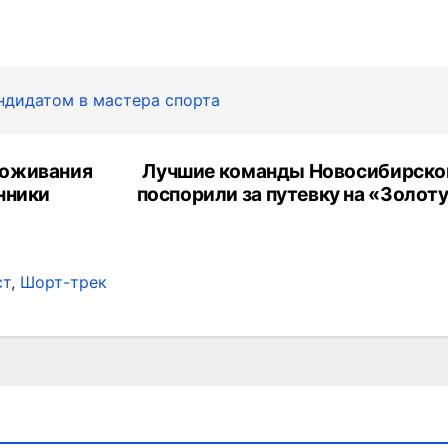
ндидатом в мастера спорта
роживания
Лучшие команды Новосибирско
нники
поспорили за путевку на «Золот
ст
,
Шорт-трек