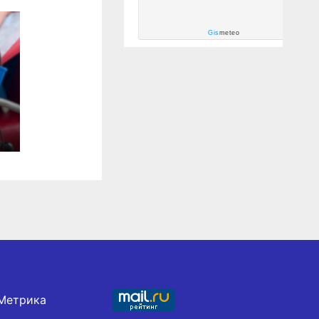
Gis
meteo