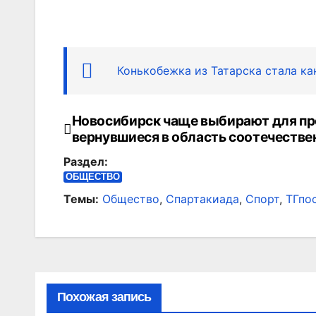
Конькобежка из Татарска стала ка
Новосибирск чаще выбирают для п
Навигация
вернувшиеся в область соотечестве
по
Раздел:
записям
ОБЩЕСТВО
Темы:
Общество
,
Спартакиада
,
Спорт
,
ТГпо
Похожая запись