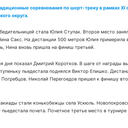
адиционные соревнования по шорт-треку в рамках ХI
кого округа.
бедительницей стала Юлия Ступак. Второе место заня
Нина Сакс. На дистанции 500 метров Юлия примерила 
ь, Нина вновь пришла на финиш третьей.
мя дня показал Дмитрий Коротков. В шаге от награды 
тупеньку пьедестала поднялся Виктор Епишко. Дистан
 Погребцов. Николай Перегоедов пришел к финишу вт
акиады стали конькобежцы села Ускюль. Новопокровс
 пьедестала почета. Почетное третье место в турнире