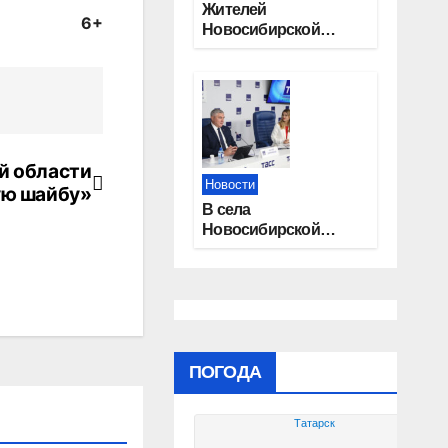
Жителей
6+
Новосибирской
области приглашают
на открытую
квалификацию
премии «КАРДО»
й области
Новости
ую шайбу»
В села
Новосибирской
области
трудоустроят 20
работников
культуры
ПОГОДА
Татарск