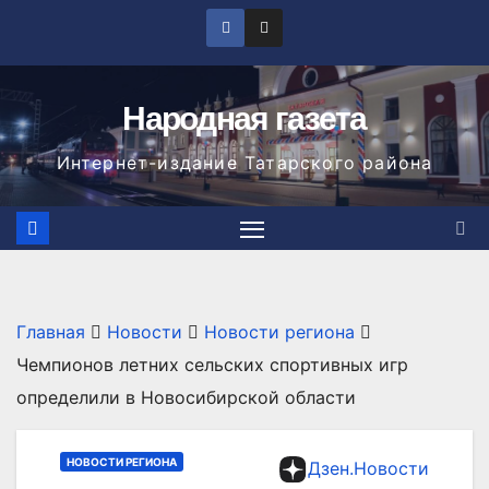
Перейти
к
содержимому
Народная газета
Интернет-издание Татарского района
Главная
Новости
Новости региона
Чемпионов летних сельских спортивных игр
определили в Новосибирской области
НОВОСТИ РЕГИОНА
Дзен.Новости