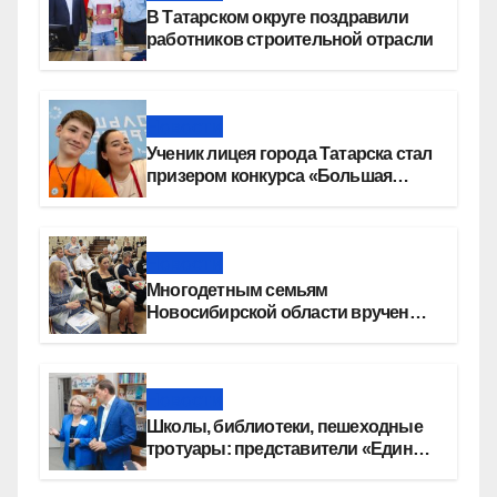
В Татарском округе поздравили
работников строительной отрасли
Новости
Ученик лицея города Татарска стал
призером конкурса «Большая
перемена»
Новости
Многодетным семьям
Новосибирской области вручены
сертификаты на приобретение
автомобилей
Новости
Школы, библиотеки, пешеходные
тротуары: представители «Единой
России» контролируют работы на
социальных объектах