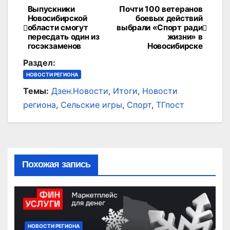
Выпускники
Почти 100 ветеранов
Навигация
Новосибирской
боевых действий
области смогут
выбрали «Спорт ради
по
пересдать один из
жизни» в
госэкзаменов
Новосибирске
записям
Раздел:
НОВОСТИ РЕГИОНА
Темы:
Дзен.Новости
,
Итоги
,
Новости
региона
,
Сельские игры
,
Спорт
,
ТГпост
Похожая запись
НОВОСТИ РЕГИОНА