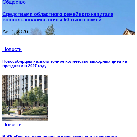
Общество
Средствами областного семейного капитала
воспользовались почти 50 тысяч семей
Авг 1, 2026
Новости
Новосибирцам назвали точное количество выходных дней на
праздники в 2027 году
Новости
В ЖК «Гренландия» впервые клиентские дни от крупного