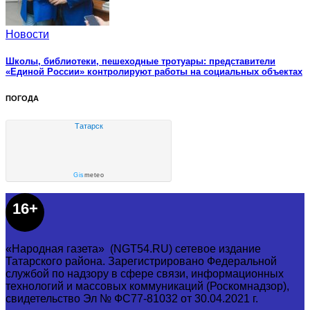
Новости
Школы, библиотеки, пешеходные тротуары: представители
«Единой России» контролируют работы на социальных объектах
ПОГОДА
Татарск
Gis
meteo
16+
«Народная газета» (NGT54.RU) сетевое издание
Татарского района. Зарегистрировано Федеральной
службой по надзору в сфере связи, информационных
технологий и массовых коммуникаций (Роскомнадзор),
свидетельство Эл № ФС77-81032 от 30.04.2021 г.