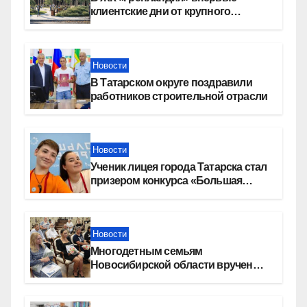
клиентские дни от крупного
девелопера — группы компаний
«СОЮЗ»
Новости
В Татарском округе поздравили
работников строительной отрасли
Новости
Ученик лицея города Татарска стал
призером конкурса «Большая
перемена»
Новости
Многодетным семьям
Новосибирской области вручены
сертификаты на приобретение
автомобилей