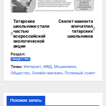
Татарские
Скелет мамонта
Навигация
школьники стали
впечатлил
по
частью
татарских
всероссийской
школьников
записям
экологической
акции
Раздел:
ОБЩЕСТВО
Темы:
Интернет
,
МВД
,
Мошенники
,
Общество
,
Онлайн-магазин
,
Полезный совет
Похожая запись