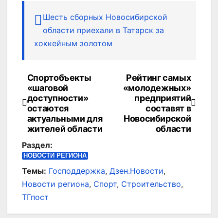
Шесть сборных Новосибирской
области приехали в Татарск за
хоккейным золотом
Спортобъекты
Рейтинг самых
Навигация
«шаговой
«молодежных»
по
доступности»
предприятий
остаются
составят в
записям
актуальными для
Новосибирской
жителей области
области
Раздел:
НОВОСТИ РЕГИОНА
Темы:
Господдержка
,
Дзен.Новости
,
Новости региона
,
Спорт
,
Строительство
,
ТГпост