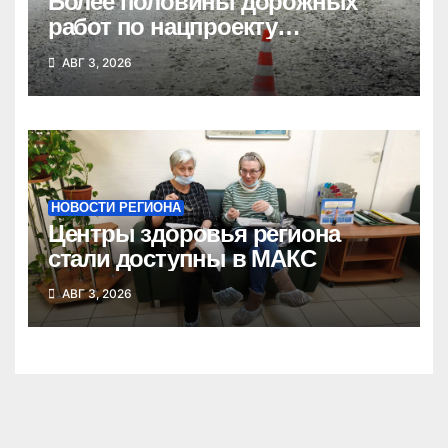
Более половины дорожных
работ по нацпроекту
выполнено в Новосибирской
АВГ 3, 2026
области
НОВОСТИ РЕГИОНА
Центры здоровья региона
стали доступны в МАКС
АВГ 3, 2026