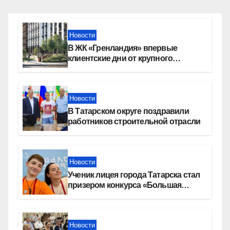
Новости
В ЖК «Гренландия» впервые
клиентские дни от крупного
девелопера — группы компаний
«СОЮЗ»
Новости
В Татарском округе поздравили
работников строительной отрасли
Новости
Ученик лицея города Татарска стал
призером конкурса «Большая
перемена»
Новости