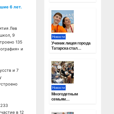
работников
шие 6 лет.
строительной
отрасли
ития Лев
школ, 9
Новости
троено 135
Ученик лицея города
Татарска стал
мография» и
призером конкурса
«Большая перемена»
усств и 7
у
устроено
Новости
Многодетным
семьям
Новосибирской
 233
области вручены
частие в 12