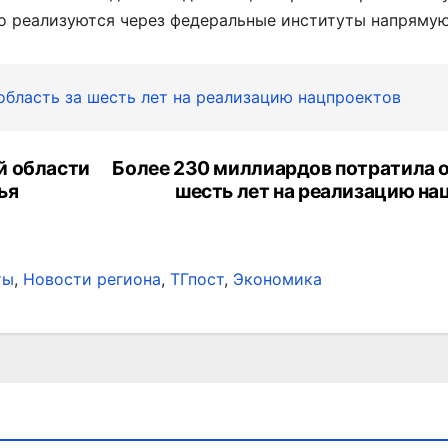
то реализуются через федеральные институты напрямую
область за шесть лет на реализацию нацпроектов
й области
Более 230 миллиардов потратила о
ья
шесть лет на реализацию на
ты
,
Новости региона
,
ТГпост
,
Экономика