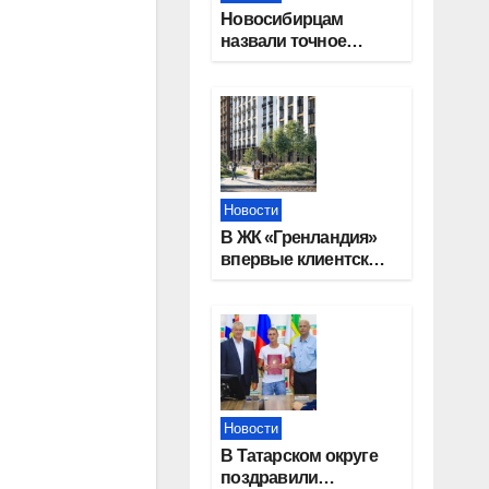
Новосибирцам
назвали точное
количество
выходных дней на
праздники в 2027
году
Новости
В ЖК «Гренландия»
впервые клиентские
дни от крупного
девелопера —
группы компаний
«СОЮЗ»
Новости
В Татарском округе
поздравили