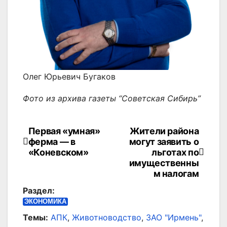
Олег Юрьевич Бугаков
Фото из архива газеты “Советская Сибирь”
Первая «умная»
Жители района
Навигация
ферма — в
могут заявить о
по
«Коневском»
льготах по
имущественны
записям
м налогам
Раздел:
ЭКОНОМИКА
Темы:
АПК
,
Животноводство
,
ЗАО "Ирмень"
,