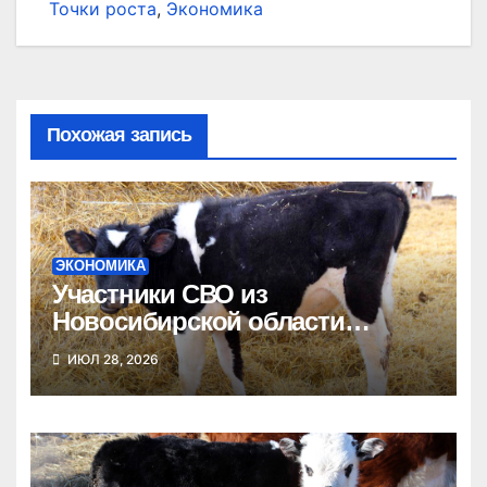
Точки роста
,
Экономика
Похожая запись
ЭКОНОМИКА
Участники СВО из
Новосибирской области
получат гранты на развитие
ИЮЛ 28, 2026
агробизнеса