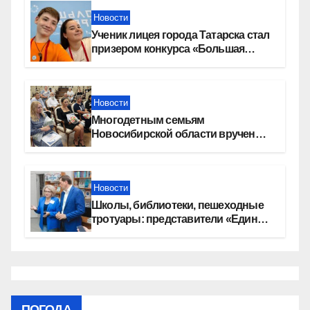
Новости
Ученик лицея города Татарска стал
призером конкурса «Большая
перемена»
Новости
Многодетным семьям
Новосибирской области вручены
сертификаты на приобретение
автомобилей
Новости
Школы, библиотеки, пешеходные
тротуары: представители «Единой
России» контролируют работы на
социальных объектах
ПОГОДА