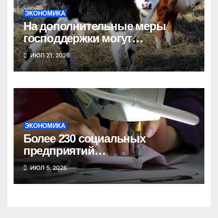
ЭКОНОМИКА
На дополнительные меры
господдержки могут
рассчитывать новосибирские
ИЮЛ 21, 2026
фермеры
ЭКОНОМИКА
Более 230 социальных
предприятий
зарегистрировано в
ИЮЛ 5, 2026
Новосибирской области