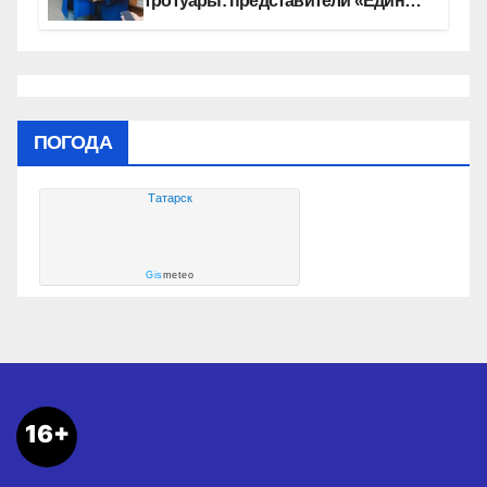
тротуары: представители «Единой
России» контролируют работы на
социальных объектах
ПОГОДА
Татарск
Gis
meteo
16+