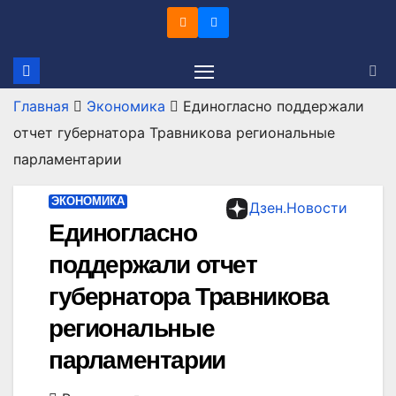
Перейти
к
содержимому
Главная
Экономика
Единогласно поддержали
отчет губернатора Травникова региональные
парламентарии
ЭКОНОМИКА
Дзен.Новости
Единогласно
поддержали отчет
губернатора Травникова
региональные
парламентарии