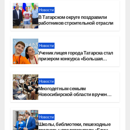
Новости
В Татарском округе поздравили
работников строительной отрасли
Новости
Ученик лицея города Татарска стал
призером конкурса «Большая
перемена»
Новости
Многодетным семьям
Новосибирской области вручены
сертификаты на приобретение
автомобилей
Новости
Школы, библиотеки, пешеходные