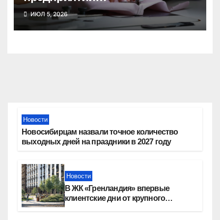
зарегистрировано в
ИЮЛ 5, 2026
Новосибирской области
Новости
Новосибирцам назвали точное количество
выходных дней на праздники в 2027 году
Новости
В ЖК «Гренландия» впервые
клиентские дни от крупного
девелопера — группы компаний
«СОЮЗ»