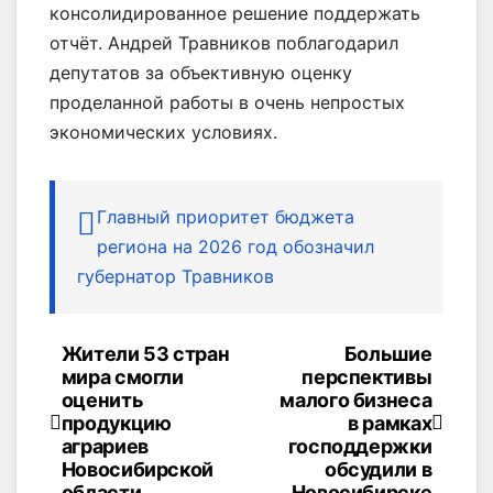
консолидированное решение поддержать
отчёт. Андрей Травников поблагодарил
депутатов за объективную оценку
проделанной работы в очень непростых
экономических условиях.
Главный приоритет бюджета
региона на 2026 год обозначил
губернатор Травников
Жители 53 стран
Большие
Навигация
мира смогли
перспективы
по
оценить
малого бизнеса
продукцию
в рамках
записям
аграриев
господдержки
Новосибирской
обсудили в
области
Новосибирске