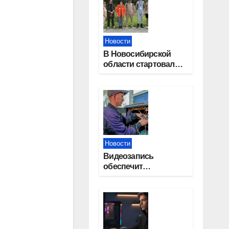
Новости
В Новосибирской
области стартовал
окружной туристский
слет молодежи
Новости
Видеозапись
обеспечит
прозрачность
выборов в Госдуму в
Новосибирской
области