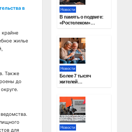
тельства в
Новости
В память о подвиге:
«Ростелеком»
проведет
 крайне
кибертурнир «Битва
ебное жилье
за Москву»
й,
Новости
в. Также
Более 7 тысяч
троены до
жителей
Новосибирской
 округе.
области получили
увеличение пенсии
после 80 лет
 ведомства.
илищного
Новости
стов для