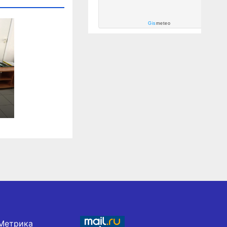
Gis
meteo