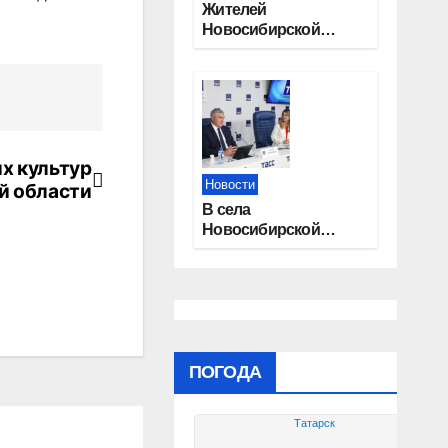
Жителей
Новосибирской
области приглашают
на открытую
квалификацию
премии «КАРДО»
х культур
Новости
й области
В села
Новосибирской
области
трудоустроят 20
работников
культуры
ПОГОДА
Татарск