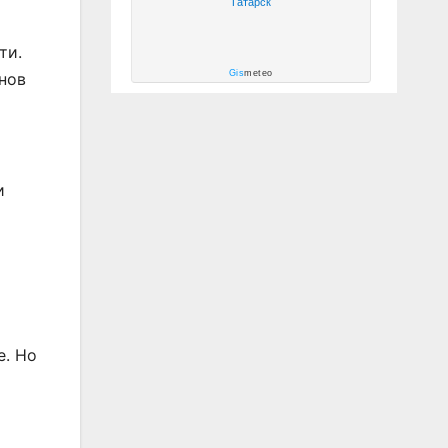
Татарск
ти.
Gis
meteo
нов
и
е. Но