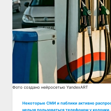
Фото создано нейросетью YandexART
Некоторые СМИ и паблики активно распрос
нельзя пользоваться телефоном у колонки.