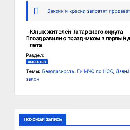
Бензин и краски запретят продав
Юных жителей Татарского округа
Навигация
поздравили с праздником в первый 
по
лета
Раздел:
записям
ОБЩЕСТВО
Темы:
Безопасность
,
ГУ МЧС по НСО
,
Дзен.
закон
Похожая запись