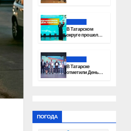
100-летний
юбилей
Новости
В Татарском
округе прошел
фестиваль
«Вдохновляем.
Ждём. Творим»
Новости
В Татарске
отметили День
физкультурника
ПОГОДА