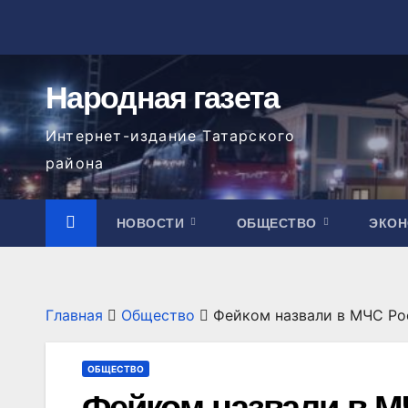
Перейти
к
содержимому
Народная газета
Интернет-издание Татарского
района
НОВОСТИ
ОБЩЕСТВО
ЭКО
Главная
Общество
Фейком назвали в МЧС Рос
ОБЩЕСТВО