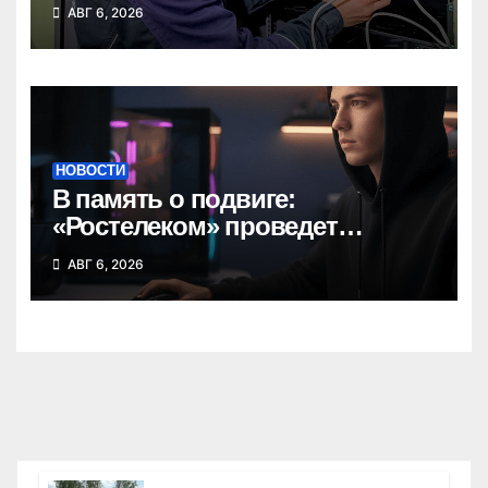
Госдуму в Новосибирской
АВГ 6, 2026
области
НОВОСТИ
В память о подвиге:
«Ростелеком» проведет
кибертурнир «Битва за
АВГ 6, 2026
Москву»