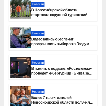
Новости
В Новосибирской области
стартовал окружной туристский
слет молодежи
Новости
Видеозапись обеспечит
прозрачность выборов в Госдуму
в Новосибирской области
Новости
В память о подвиге: «Ростелеком»
проведет кибертурнир «Битва за
Москву»
Новости
Более 7 тысяч жителей
Новосибирской области получили