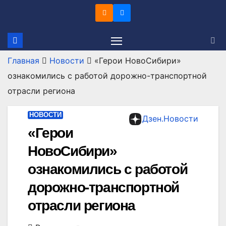
Перейти
к
содержимому
Главная
Новости
«Герои НовоСибири»
ознакомились с работой дорожно-транспортной
отрасли региона
НОВОСТИ
Дзен.Новости
«Герои
НовоСибири»
ознакомились с работой
дорожно-транспортной
отрасли региона