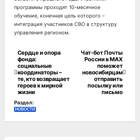
программы проходят 10-месячное
обучение, конечная цель которого –
интеграция участников СВО в структуру
управления регионом.
Сердце и опора
Чат-бот Почты
Навигация
фонда:
России в MAX
по
социальные
поможет
координаторы –
новосибирцам
записям
те, кто возвращает
отправить
героев к мирной
посылку или
жизни
письмо
Раздел:
НОВОСТИ