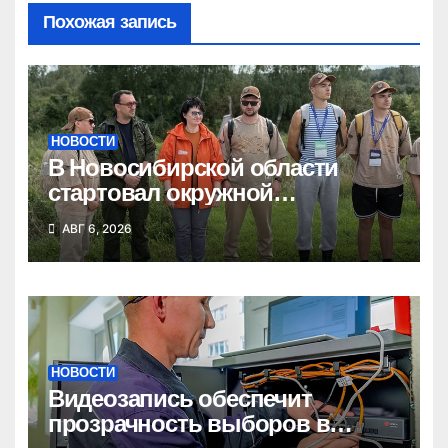
Похожая запись
НОВОСТИ
В Новосибирской области
стартовал окружной
туристский слет молодежи
АВГ 6, 2026
НОВОСТИ
Видеозапись обеспечит
прозрачность выборов в