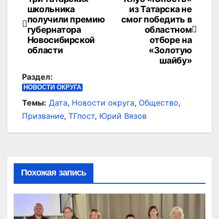
Навигация
школьника
из Татарска не
по
получили премию
смог победить в
губернатора
областном
записям
Новосибирской
отборе на
области
«Золотую
шайбу»
Раздел:
НОВОСТИ ОКРУГА
Темы:
Дата
,
Новости округа
,
Общество
,
Призвание
,
ТГпост
,
Юрий Вязов
Похожая запись