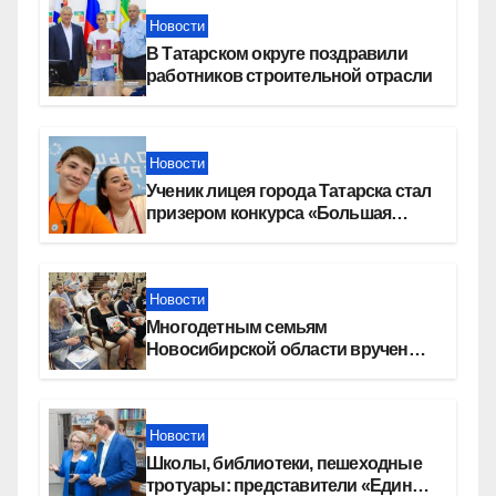
Новости
В Татарском округе поздравили
работников строительной отрасли
Новости
Ученик лицея города Татарска стал
призером конкурса «Большая
перемена»
Новости
Многодетным семьям
Новосибирской области вручены
сертификаты на приобретение
автомобилей
Новости
Школы, библиотеки, пешеходные
тротуары: представители «Единой