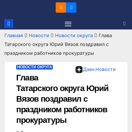
Перейти
к
содержимому
Главная
Новости
Новости округа
Глава
Татарского округа Юрий Вязов поздравил с
праздником работников прокуратуры
НОВОСТИ ОКРУГА
Дзен.Новости
Глава
Татарского округа Юрий
Вязов поздравил с
праздником работников
прокуратуры