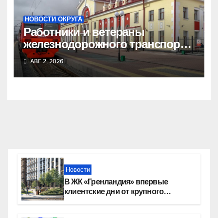
НОВОСТИ ОКРУГА
Работники и ветераны
железнодорожного транспорта
Татарского округа принимают
АВГ 2, 2026
поздравления
Новости
В ЖК «Гренландия» впервые
клиентские дни от крупного
девелопера — группы компаний
«СОЮЗ»