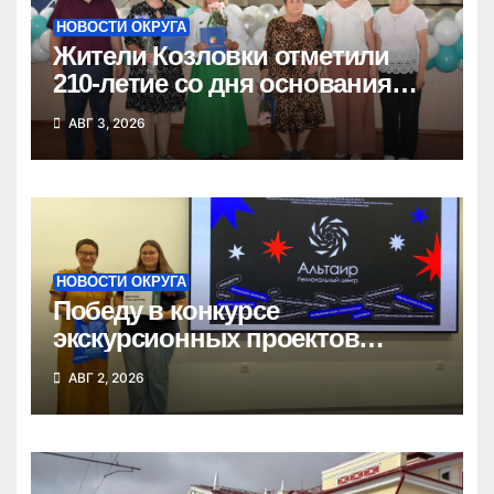
НОВОСТИ ОКРУГА
Жители Козловки отметили
210-летие со дня основания
села
АВГ 3, 2026
НОВОСТИ ОКРУГА
Победу в конкурсе
экскурсионных проектов
одержала школьница из
АВГ 2, 2026
Татарска