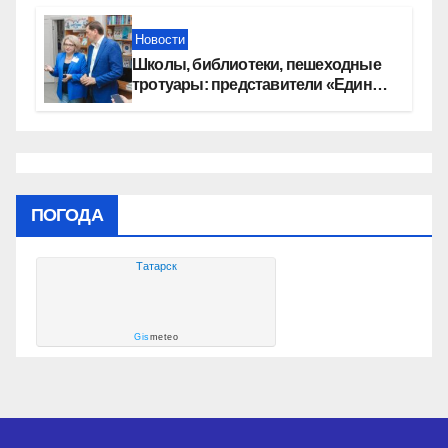
автомобилей
Новости
Школы, библиотеки, пешеходные
тротуары: представители «Единой
России» контролируют работы на
социальных объектах
ПОГОДА
Татарск
Gis
meteo