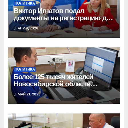
ПОЛИТИКА
Виктор Игнатов подал
документы на регистрацию для
участия в предварительном
АПР 9, 2026
голосовании «Единой России»
ПОЛИТИКА
Более 125 тысяч жителей
Новосибирской области
сделали выбор в
МАЙ 21, 2025
предварительном голосовании
«Единой России»