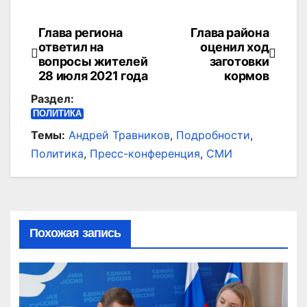
Глава региона
Глава района
Навигация
ответил на
оценил ход
по
вопросы жителей
заготовки
28 июля 2021 года
кормов
записям
Раздел:
ПОЛИТИКА
Темы:
Андрей Травников
,
Подробности
,
Политика
,
Пресс-конференция
,
СМИ
Похожая запись