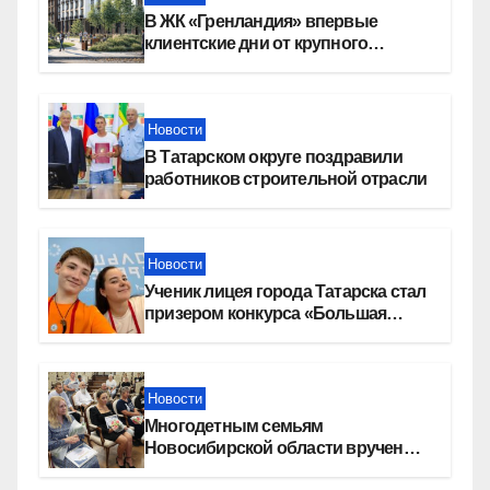
В ЖК «Гренландия» впервые
клиентские дни от крупного
девелопера — группы компаний
«СОЮЗ»
Новости
В Татарском округе поздравили
работников строительной отрасли
Новости
Ученик лицея города Татарска стал
призером конкурса «Большая
перемена»
Новости
Многодетным семьям
Новосибирской области вручены
сертификаты на приобретение