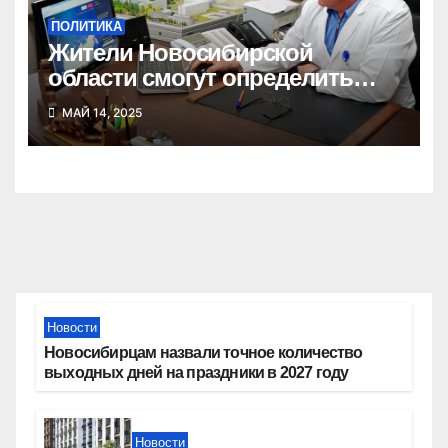
ПОЛИТИКА
Жители Новосибирской
области смогут определить
кандидатов от «Единой
МАЙ 14, 2025
России» на выборы в
Заксобрание и горсовет
Новости
Новосибирцам назвали точное количество
выходных дней на праздники в 2027 году
Новости