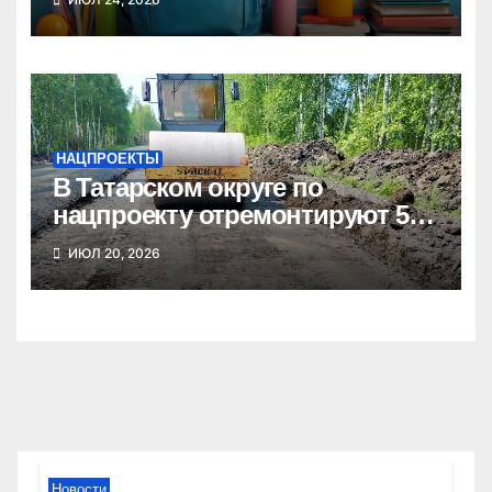
школе
НАЦПРОЕКТЫ
В Татарском округе по
нацпроекту отремонтируют 5
километров дорог
ИЮЛ 20, 2026
Новости