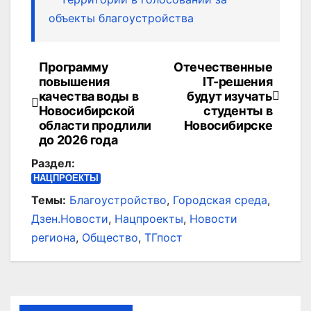
объекты благоустройства
Программу
Отечественные
Навигация
повышения
IT-решения
по
качества воды в
будут изучать
Новосибирской
студенты в
записям
области продлили
Новосибирске
до 2026 года
Раздел:
НАЦПРОЕКТЫ
Темы:
Благоустройство
,
Городская среда
,
Дзен.Новости
,
Нацпроекты
,
Новости
региона
,
Общество
,
ТГпост