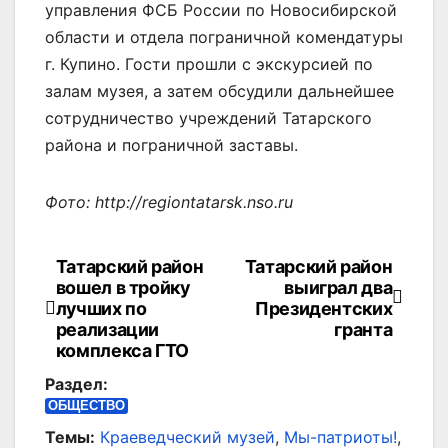
управления ФСБ России по Новосибирской
области и отдела пограничной комендатуры
г. Купино. Гости прошли с экскурсией по
залам музея, а затем обсудили дальнейшее
сотрудничество учреждений Татарского
района и пограничной заставы.
Фото: http://regiontatarsk.nso.ru
Татарский район
Татарский район
Навигация
вошел в тройку
выиграл два
по
лучших по
Президентских
реализации
гранта
записям
комплекса ГТО
Раздел:
ОБЩЕСТВО
Темы:
Краеведческий музей
,
Мы-патриоты!
,