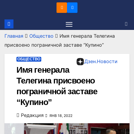
Перейти
к
содержимому
Главная
Общество
Имя генерала Телегина
присвоено пограничной заставе “Купино”
ОБЩЕСТВО
Дзен.Новости
Имя генерала
Телегина присвоено
пограничной заставе
“Купино”
Редакция
ЯНВ 18, 2022