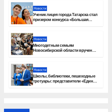
Новости
Ученик лицея города Татарска стал
призером конкурса «Большая
перемена»
Новости
Многодетным семьям
Новосибирской области вручены
сертификаты на приобретение
автомобилей
Новости
Школы, библиотеки, пешеходные
тротуары: представители «Единой
России» контролируют работы на
социальных объектах