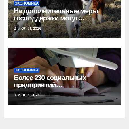
ЭКОНОМИКА
На дополнительные меры
господдержки могут
рассчитывать новосибирские
ИЮЛ 21, 2026
фермеры
ЭКОНОМИКА
Более 230 социальных
предприятий
зарегистрировано в
ИЮЛ 5, 2026
Новосибирской области