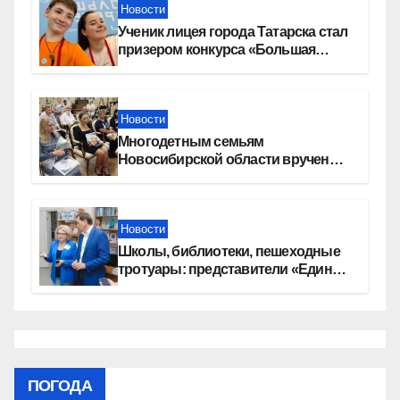
Новости
Ученик лицея города Татарска стал
призером конкурса «Большая
перемена»
Новости
Многодетным семьям
Новосибирской области вручены
сертификаты на приобретение
автомобилей
Новости
Школы, библиотеки, пешеходные
тротуары: представители «Единой
России» контролируют работы на
социальных объектах
ПОГОДА