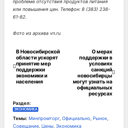
проблеме отсутствия продуктов питания
или повышения цен. Телефон: 8 (383) 238-
61-82.
Фото из архива vn.ru
В Новосибирской
О мерах
Навигация
области ускорят
поддержки в
по
принятие мер
условиях
поддержки
санкций
записям
экономики и
новосибирцы
населения
могут узнать на
официальных
ресурсах
Раздел:
ЭКОНОМИКА
Темы:
Минпромторг
,
Официально
,
Рынок
,
Совещание
,
Цены
,
Экономика