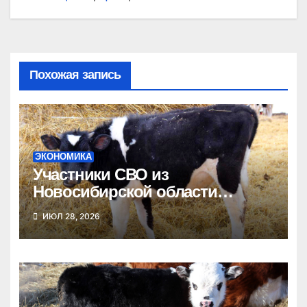
Похожая запись
ЭКОНОМИКА
Участники СВО из
Новосибирской области
получат гранты на развитие
ИЮЛ 28, 2026
агробизнеса