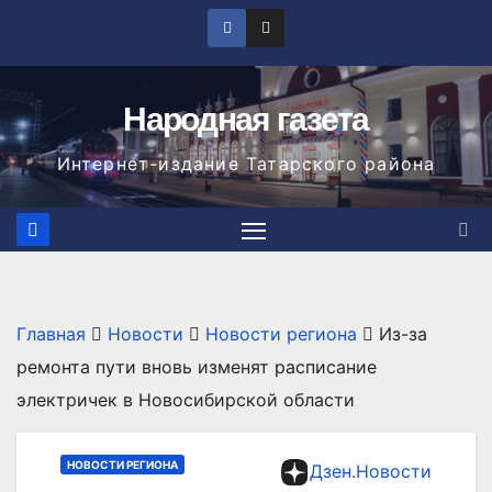
Перейти
к
содержимому
Народная газета
Интернет-издание Татарского района
Главная
Новости
Новости региона
Из-за
ремонта пути вновь изменят расписание
электричек в Новосибирской области
НОВОСТИ РЕГИОНА
Дзен.Новости