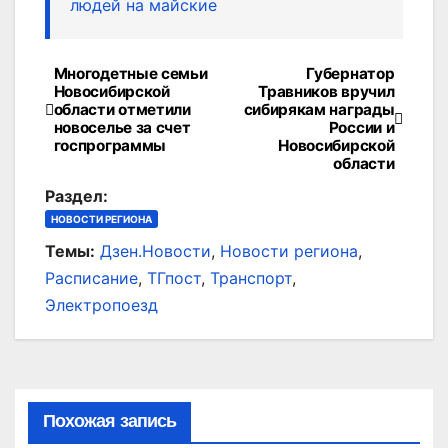
людей на майские
Многодетные семьи
Губернатор
Навигация
Новосибирской
Травников вручил
области отметили
сибирякам награды
по
новоселье за счет
России и
госпрограммы
Новосибирской
записям
области
Раздел:
НОВОСТИ РЕГИОНА
Темы:
Дзен.Новости
,
Новости региона
,
Расписание
,
ТГпост
,
Транспорт
,
Электропоезд
Похожая запись