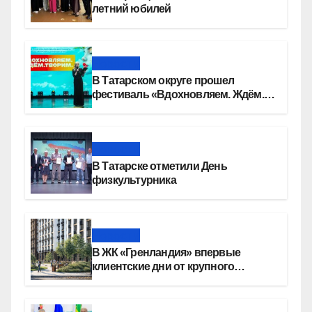
летний юбилей
Новости
В Татарском округе прошел
фестиваль «Вдохновляем. Ждём.
Творим»
Новости
В Татарске отметили День
физкультурника
Новости
В ЖК «Гренландия» впервые
клиентские дни от крупного
девелопера — группы компаний
«СОЮЗ»