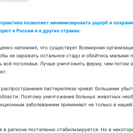
я практика позволяет минимизировать ущерб и сохран
уют в России и в других странах.
щенко напомнил, что существует Всемирная организац
обы не заражать остальное стадо и обойтись малыми 
ь всё поголовье. Лучше уничтожить ферму, чем потом э
ог.
е распространения пастереллеза чреват большими убы
 области. Поэтому уничтожение больных животных нео
кционным заболеванием применяют не только в нашей 
 в регионе постепенно стабилизируется. Но в некото