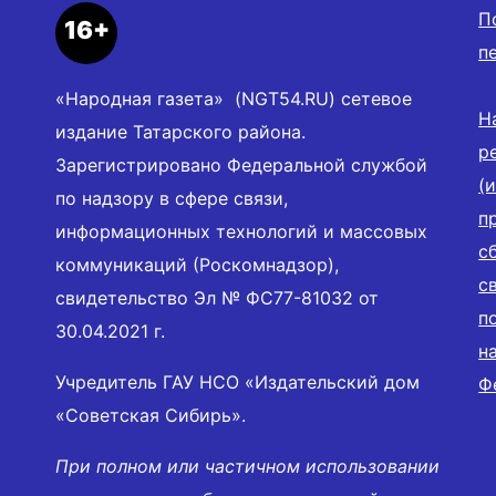
П
16+
п
«Народная газета» (NGT54.RU) сетевое
Н
издание Татарского района.
р
Зарегистрировано Федеральной службой
(
по надзору в сфере связи,
п
информационных технологий и массовых
с
коммуникаций (Роскомнадзор),
с
свидетельство Эл № ФС77-81032 от
п
30.04.2021 г.
н
Учредитель ГАУ НСО «Издательский дом
Ф
«Советская Сибирь».
При полном или частичном использовании