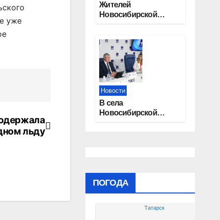
Жителей
ьского
Новосибирской
ие уже
области приглашают
ое
на открытую
квалификацию
премии «КАРДО»
Новости
В села
Новосибирской
 одержала
области
дном льду
трудоустроят 20
работников
культуры
ПОГОДА
Татарск