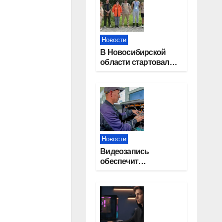
Новости
В Новосибирской
области стартовал
окружной туристский
слет молодежи
Новости
Видеозапись
обеспечит
прозрачность
выборов в Госдуму в
Новосибирской
области