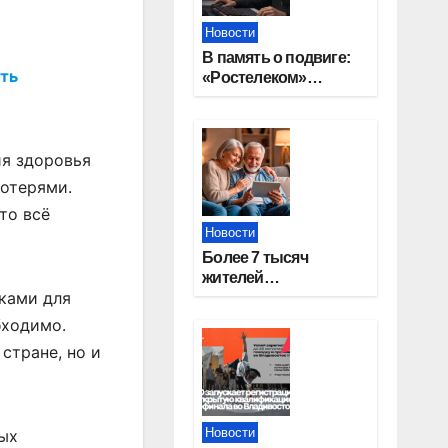
Новости
В память о подвиге:
ить
«Ростелеком»
проведет
кибертурнир «Битва
за Москву»
ия здоровья
потерями.
то всё
Новости
Более 7 тысяч
жителей
тками для
Новосибирской
области получили
бходимо.
увеличение пенсии
стране, но и
после 80 лет
Новости
рых