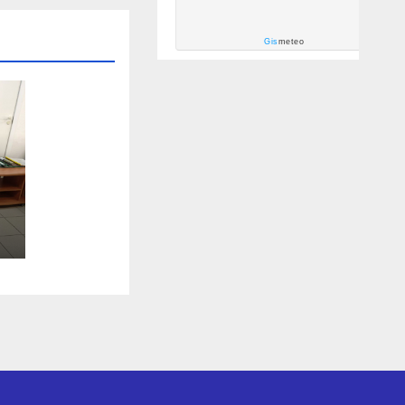
Gis
meteo