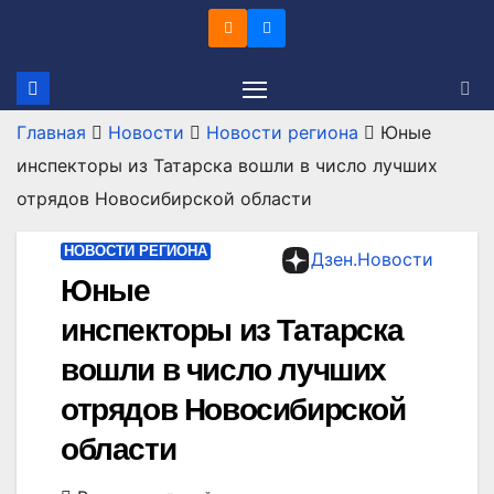
Перейти
к
содержимому
Главная
Новости
Новости региона
Юные
инспекторы из Татарска вошли в число лучших
отрядов Новосибирской области
НОВОСТИ РЕГИОНА
Дзен.Новости
Юные
инспекторы из Татарска
вошли в число лучших
отрядов Новосибирской
области