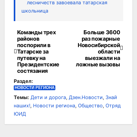
лесничеств завоевала татарская
школьница
Команды трех
Больше 3600
Навигация
районов
раз пожарные
по
поспорили в
Новосибирской
Татарске за
области
записям
путевку на
выезжали на
Президентские
ложные вызовы
состязания
Раздел:
НОВОСТИ РЕГИОНА
Темы:
Дети и дорога
,
Дзен.Новости
,
Знай
наших!
,
Новости региона
,
Общество
,
Отряд
ЮИД