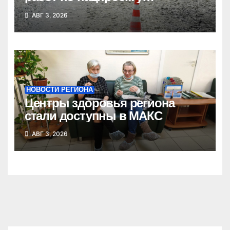
выполнено в Новосибирской
АВГ 3, 2026
области
НОВОСТИ РЕГИОНА
Центры здоровья региона
стали доступны в МАКС
АВГ 3, 2026