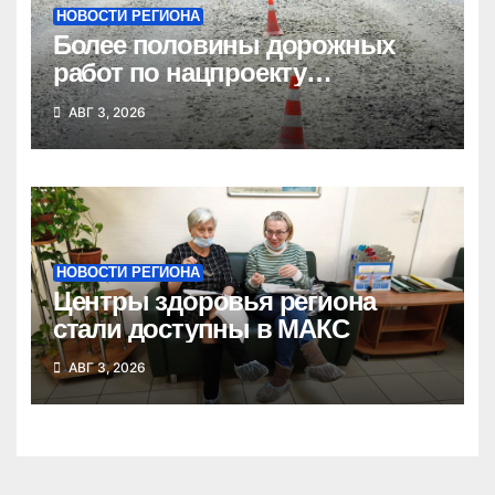
НОВОСТИ РЕГИОНА
Более половины дорожных
работ по нацпроекту
выполнено в Новосибирской
АВГ 3, 2026
области
НОВОСТИ РЕГИОНА
Центры здоровья региона
стали доступны в МАКС
АВГ 3, 2026