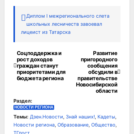
Диплом I межрегионального слета
школьных лесничеств завоевал
лицеист из Татарска
Соцподдержка и
Развитие
Навигация
рост доходов
пригородного
по
граждан станут
сообщения
приоритетами для
обсудили в
записям
бюджета региона
правительстве
Новосибирской
области
Раздел:
НОВОСТИ РЕГИОНА
Темы:
Дзен.Новости
,
Знай наших!
,
Кадеты
,
Новости региона
,
Образование
,
Общество
,
ТГпост