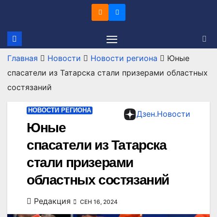
Перейти
к
содержимому
Главная
Новости
Новости региона
Юные
спасатели из Татарска стали призерами областных
состязаний
НОВОСТИ РЕГИОНА
Дзен.Новости
Юные
спасатели из Татарска
стали призерами
областных состязаний
Редакция
СЕН 16, 2024