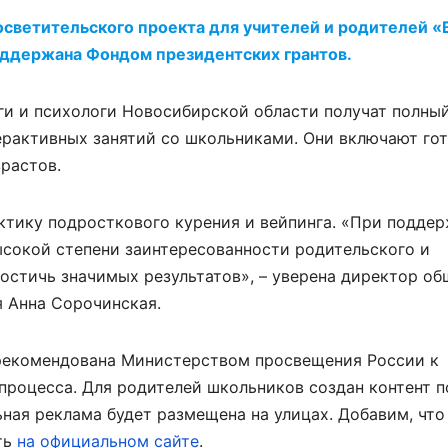
осветительского проекта для учителей и родителей «
оддержана Фондом президентских грантов.
оги и психологи Новосибирской области получат полны
ерактивных занятий со школьниками. Они включают го
растов.
ктику подросткового курения и вейпинга. «При подде
ысокой степени заинтересованности родительского и
достичь значимых результатов», – уверена директор о
 Анна Сорочинская.
рекомендована Министерством просвещения России к
процесса. Для родителей школьников создан контент п
ьная реклама будет размещена на улицах. Добавим, что
ть
на официальном сайте
.