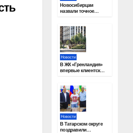
сть
Новосибирцам
назвали точное
количество
выходных дней на
праздники в 2027
году
Новости
В ЖК «Гренландия»
впервые клиентские
дни от крупного
девелопера —
группы компаний
«СОЮЗ»
Новости
В Татарском округе
поздравили