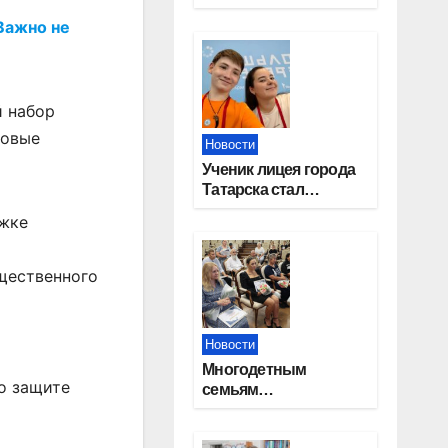
работников
Важно не
строительной
отрасли
й набор
товые
Новости
Ученик лицея города
Татарска стал
призером конкурса
ржке
«Большая перемена»
бщественного
Новости
Многодетным
о защите
семьям
Новосибирской
области вручены