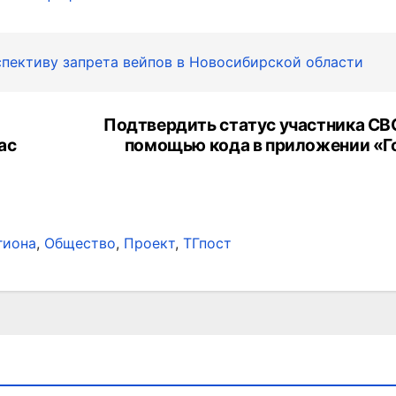
спективу запрета вейпов в Новосибирской области
Подтвердить статус участника СВ
ас
помощью кода в приложении «Г
гиона
,
Общество
,
Проект
,
ТГпост