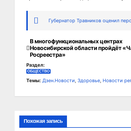
Губернатор Травников оценил пер
В многофункциональных центрах
Навигация
Новосибирской области пройдёт «Ч
по
Росреестра»
Раздел:
записям
ОБЩЕСТВО
Темы:
Дзен.Новости
,
Здоровье
,
Новости ре
Похожая запись