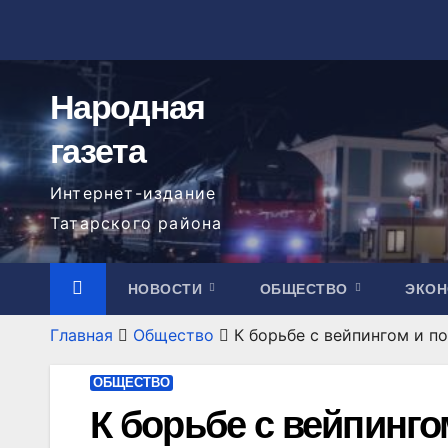
Перейти
к
содержимому
Народная
газета
Интернет-издание
Татарского района
НОВОСТИ
ОБЩЕСТВО
ЭКО
Главная
Общество
К борьбе с вейпингом и 
ОБЩЕСТВО
К борьбе с вейпинг