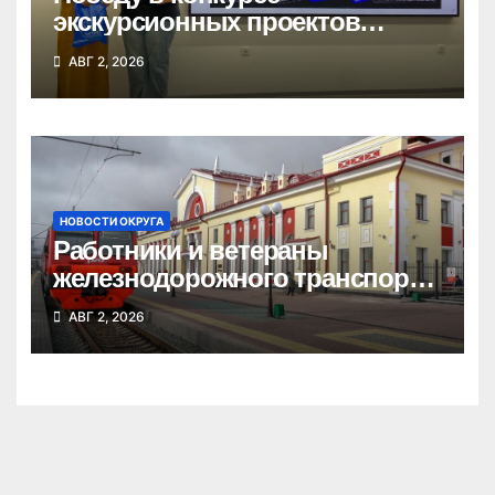
экскурсионных проектов
одержала школьница из
АВГ 2, 2026
Татарска
НОВОСТИ ОКРУГА
Работники и ветераны
железнодорожного транспорта
Татарского округа принимают
АВГ 2, 2026
поздравления