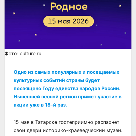
Фото: culture.ru
Одно из самых популярных и посещаемых
культурных событий страны будет
посвящено Году единства народов России.
Нынешней весной регион примет участие в
акции уже в 18-й раз.
15 мая в Татарске гостеприимно распахнет
свои двери историко-краеведческий музей.