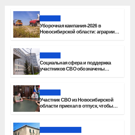
Новости
Уборочная кампания‑2026 в
Новосибирской области: аграрии
наращивают темпы работ
Новости
Социальная сфера и поддержка
участников СВО обозначены
приоритетами бюджетной
политики Новосибирской области
Новости
Участник СВО из Новосибирской
области приехал в отпуск, чтобы
создать семью
Новости региона