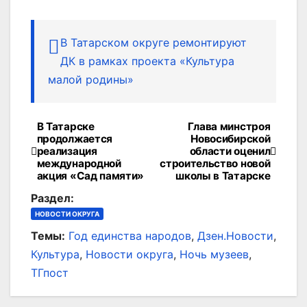
В Татарском округе ремонтируют
ДК в рамках проекта «Культура
малой родины»
В Татарске
Глава минстроя
Навигация
продолжается
Новосибирской
реализация
области оценил
по
международной
строительство новой
акция «Сад памяти»
школы в Татарске
записям
Раздел:
НОВОСТИ ОКРУГА
Темы:
Год единства народов
,
Дзен.Новости
,
Культура
,
Новости округа
,
Ночь музеев
,
ТГпост