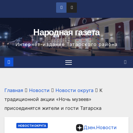
Перейти
к
содержимому
Народная газета
Интернет-издание Татарского района
Главная
Новости
Новости округа
К
традиционной акции «Ночь музеев»
присоединятся жители и гости Татарска
НОВОСТИ ОКРУГА
Дзен.Новости