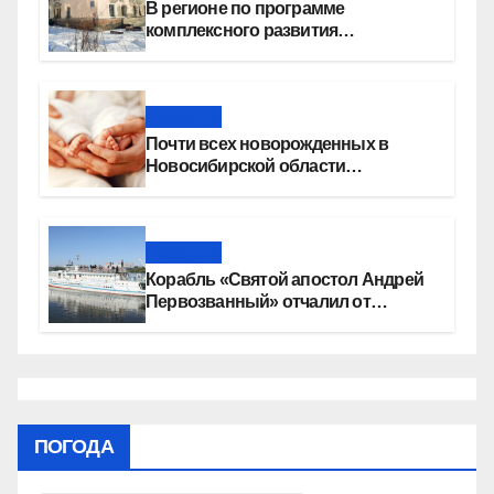
В регионе по программе
комплексного развития
территорий построят более 8,4
миллиона квадратных метров
жилья
Новости
Почти всех новорожденных в
Новосибирской области
прикладывают к груди сразу после
рождения
Новости
Корабль «Святой апостол Андрей
Первозванный» отчалил от
набережной Новосибирска
ПОГОДА