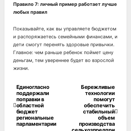
Правило 7: личный пример работает лучше
любых правил
Показывайте, как вы управляете бюджетом
и распоряжаетесь семейными финансами, и
дети смогут перенять здоровые привычки.
Главное: чем раньше ребенок поймет цену
деньгам, тем увереннее будет во взрослой
жизни.
Единогласно
Бережливые
Навигация
поддержали
технологии
по
поправки в
помогут
областной
обеспечить
записям
бюджет
стабильный
региональные
объем
парламентарии
производства
сельхозпредпри