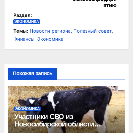
ятию
Раздел:
ЭКОНОМИКА
Темы:
Новости региона
,
Полезный совет
,
Финансы
,
Экономика
Похожая запись
ЭКОНОМИКА
Участники СВО из
Новосибирской области
получат гранты на развитие