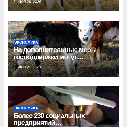
ИЮЛ 28, 2026
агробизнеса
ЭКОНОМИКА
На дополнительные меры
господдержки могут
рассчитывать новосибирские
ИЮЛ 21, 2026
фермеры
ЭКОНОМИКА
Более 230 социальных
предприятий