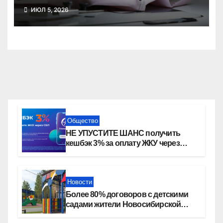
зарегистрировано в
ИЮЛ 5, 2026
Новосибирской области
Общество
НЕ УПУСТИТЕ ШАНС получить
кешбэк 3% за оплату ЖКУ через
СБП в «Платосфере»
Новости
Более 80% договоров с детскими
садами жители Новосибирской
области оформили онлайн