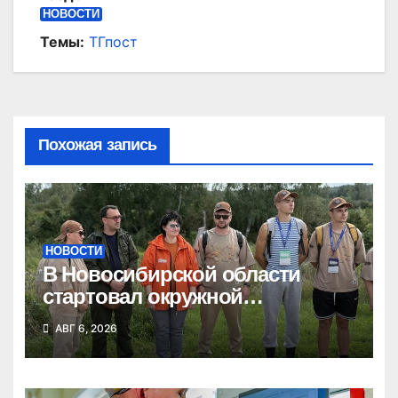
НОВОСТИ
Темы:
ТГпост
Похожая запись
НОВОСТИ
В Новосибирской области
стартовал окружной
туристский слет молодежи
АВГ 6, 2026