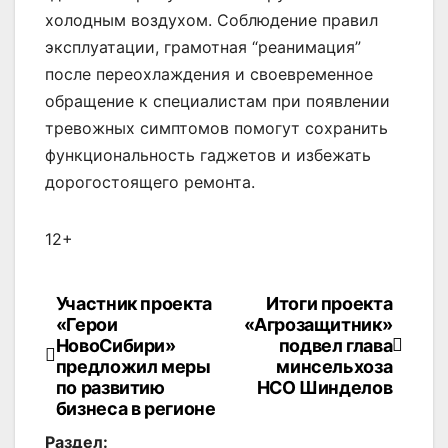
холодным воздухом. Соблюдение правил
эксплуатации, грамотная “реанимация”
после переохлаждения и своевременное
обращение к специалистам при появлении
тревожных симптомов помогут сохранить
функциональность гаджетов и избежать
дорогостоящего ремонта.
12+
Участник проекта
Итоги проекта
Навигация
«Герои
«Агрозащитник»
по
НовоСибири»
подвел глава
предложил меры
минсельхоза
записям
по развитию
НСО Шинделов
бизнеса в регионе
Раздел: