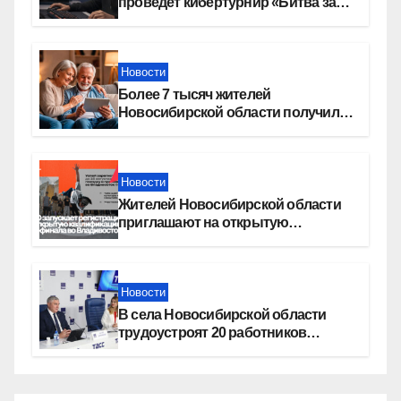
проведет кибертурнир «Битва за
Москву»
Новости
Более 7 тысяч жителей
Новосибирской области получили
увеличение пенсии после 80 лет
Новости
Жителей Новосибирской области
приглашают на открытую
квалификацию премии «КАРДО»
Новости
В села Новосибирской области
трудоустроят 20 работников
культуры