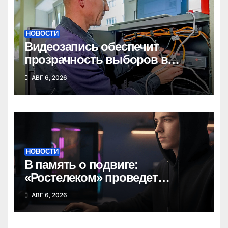
НОВОСТИ
Видеозапись обеспечит
прозрачность выборов в
Госдуму в Новосибирской
АВГ 6, 2026
области
НОВОСТИ
В память о подвиге:
«Ростелеком» проведет
кибертурнир «Битва за
АВГ 6, 2026
Москву»