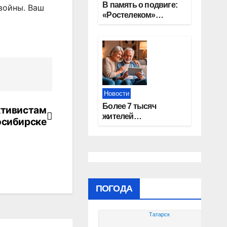
В память о подвиге:
войны. Ваш
«Ростелеком»
проведет
кибертурнир «Битва
за Москву»
Новости
Более 7 тысяч
ктивистам
жителей
осибирске
Новосибирской
области получили
увеличение пенсии
после 80 лет
ПОГОДА
Татарск