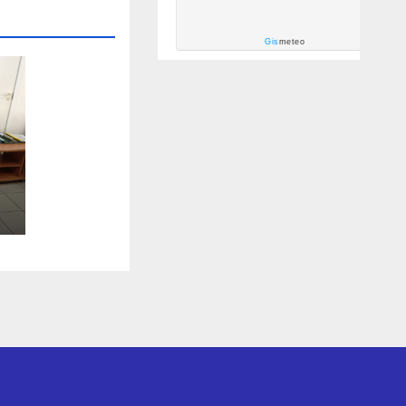
Gis
meteo