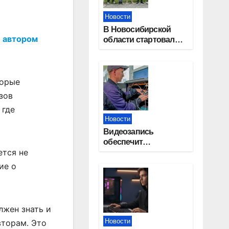
Новости
В Новосибирской
е автором
области стартовал
окружной туристский
слет молодежи
торые
зов
 где
Новости
Видеозапись
обеспечит
ется не
прозрачность
выборов в Госдуму в
ие о
Новосибирской
области
лжен знать и
Новости
вторам. Это