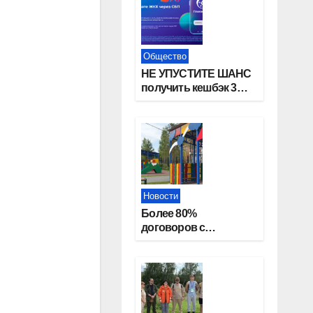
Общество
НЕ УПУСТИТЕ ШАНС
получить кешбэк 3%
за оплату ЖКУ через
СБП в «Платосфере»
Новости
Более 80%
договоров с
детскими садами
жители
Новосибирской
области оформили
онлайн