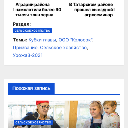
Аграрии района
В Татарском районе
Навигация
намолотили более 90
прошел выездной
тысяч тонн зерна
агросеминар
по
Раздел:
записям
СЕЛЬСКОЕ ХОЗЯЙСТВО
Темы:
Кубки главы
,
ООО "Колосок"
,
Призвание
,
Сельское хозяйство
,
Урожай-2021
Похожая запись
СЕЛЬСКОЕ ХОЗЯЙСТВО