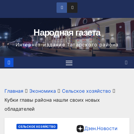
Перейти
к
содержимому
Народная газета
Интернет-издание Татарского района
Главная
Экономика
Сельское хозяйство
Кубки главы района нашли своих новых
обладателей
СЕЛЬСКОЕ ХОЗЯЙСТВО
Дзен.Новости