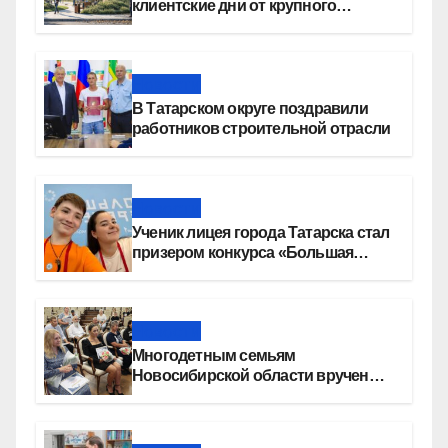
клиентские дни от крупного
девелопера — группы компаний
«СОЮЗ»
Новости
В Татарском округе поздравили
работников строительной отрасли
Новости
Ученик лицея города Татарска стал
призером конкурса «Большая
перемена»
Новости
Многодетным семьям
Новосибирской области вручены
сертификаты на приобретение
автомобилей