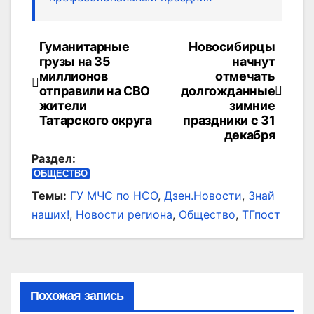
Гуманитарные
Новосибирцы
Навигация
грузы на 35
начнут
по
миллионов
отмечать
отправили на СВО
долгожданные
записям
жители
зимние
Татарского округа
праздники с 31
декабря
Раздел:
ОБЩЕСТВО
Темы:
ГУ МЧС по НСО
,
Дзен.Новости
,
Знай
наших!
,
Новости региона
,
Общество
,
ТГпост
Похожая запись