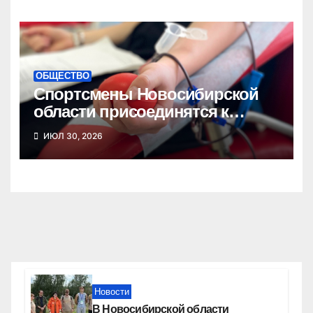
ОБЩЕСТВО
Спортсмены Новосибирской
области присоединятся к
донорской акции
ИЮЛ 30, 2026
Новости
В Новосибирской области