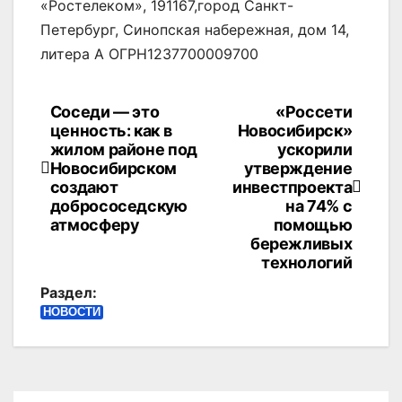
«Ростелеком», 191167,город Санкт-
Петербург, Синопская набережная, дом 14,
литера А ОГРН1237700009700
Соседи — это
«Россети
Навигация
ценность: как в
Новосибирск»
по
жилом районе под
ускорили
Новосибирском
утверждение
записям
создают
инвестпроекта
добрососедскую
на 74% с
атмосферу
помощью
бережливых
технологий
Раздел:
НОВОСТИ