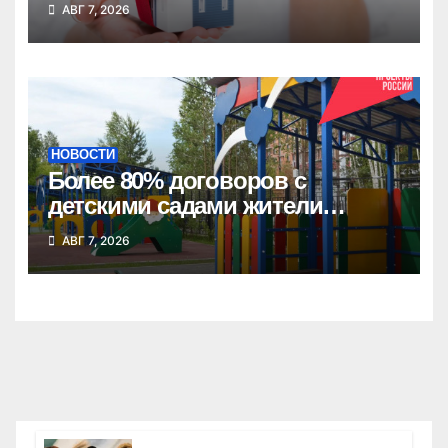
АВГ 7, 2026
собственности на квартиру
НОВОСТИ
Более 80% договоров с
детскими садами жители
Новосибирской области
АВГ 7, 2026
оформили онлайн