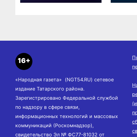
СБП в
Ново
«Платосфере»
облас
П
16+
п
«Народная газета» (NGT54.RU) сетевое
Н
издание Татарского района.
р
Зарегистрировано Федеральной службой
(
по надзору в сфере связи,
п
информационных технологий и массовых
с
коммуникаций (Роскомнадзор),
с
свидетельство Эл № ФС77-81032 от