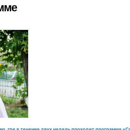
мме
ю, где в течение двух недель проходит программа «С