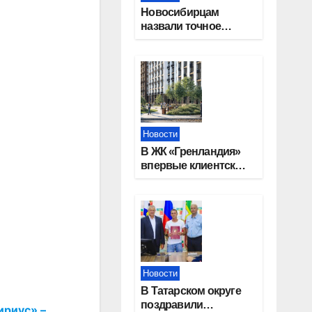
Новосибирцам
назвали точное
количество
выходных дней на
праздники в 2027
году
Новости
В ЖК «Гренландия»
впервые клиентские
дни от крупного
девелопера —
группы компаний
«СОЮЗ»
Новости
В Татарском округе
поздравили
ириус» –