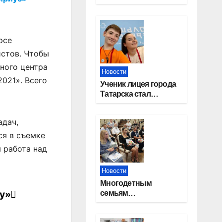
работников
строительной
отрасли
рсе
истов. Чтобы
ьного центра
Новости
021». Всего
Ученик лицея города
Татарска стал
призером конкурса
«Большая перемена»
адач,
я в съемке
 работа над
Новости
Многодетным
у»
семьям
Новосибирской
области вручены