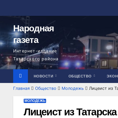
Перейти
к
содержимому
Народная
газета
Интернет-издание
Татарского района
НОВОСТИ
ОБЩЕСТВО
ЭКО
Главная
Общество
Молодежь
Лицеист из Т
МОЛОДЕЖЬ
Лицеист из Татарска