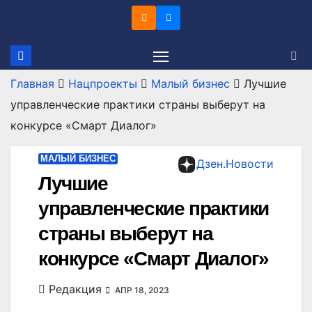
Перейти
к
содержимому
Главная
Нацпроекты
Малый бизнес
Лучшие
управленческие практики страны выберут на
конкурсе «Смарт Диалог»
МАЛЫЙ БИЗНЕС
Дзен.Новости
Лучшие
управленческие практики
страны выберут на
конкурсе «Смарт Диалог»
Редакция
АПР 18, 2023