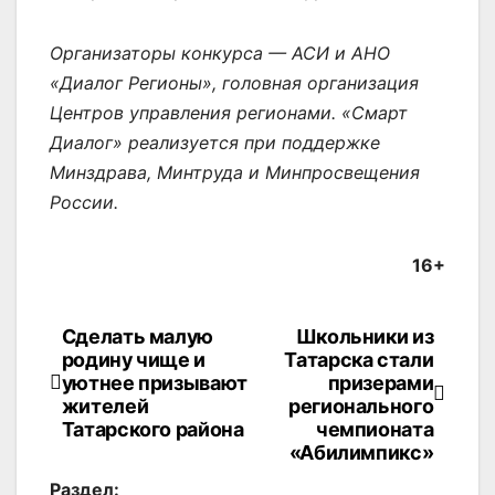
Организаторы конкурса — АСИ и АНО
«Диалог Регионы», головная организация
Центров управления регионами. «Смарт
Диалог» реализуется при поддержке
Минздрава, Минтруда и Минпросвещения
России.
16+
Сделать малую
Школьники из
Навигация
родину чище и
Татарска стали
по
уютнее призывают
призерами
жителей
регионального
записям
Татарского района
чемпионата
«Абилимпикс»
Раздел: