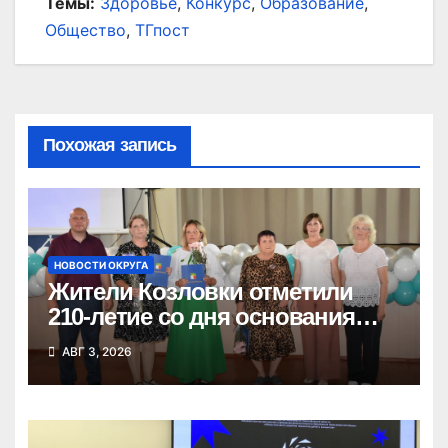
Темы:
Здоровье
,
Конкурс
,
Образование
,
Общество
,
ТГпост
Похожая запись
НОВОСТИ ОКРУГА
Жители Козловки отметили
210-летие со дня основания
села
АВГ 3, 2026