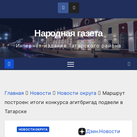
Перейти
к
содержимому
Народная газета
Интернет-издание Татарского района
Главная
Новости
Новости округа
Маршрут
построен: итоги конкурса агитбригад подвели в
Татарске
НОВОСТИ ОКРУГА
Дзен.Новости