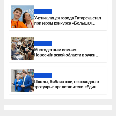
Новости
Ученик лицея города Татарска стал
призером конкурса «Большая
перемена»
Новости
Многодетным семьям
Новосибирской области вручены
сертификаты на приобретение
автомобилей
Новости
Школы, библиотеки, пешеходные
тротуары: представители «Единой
России» контролируют работы на
социальных объектах