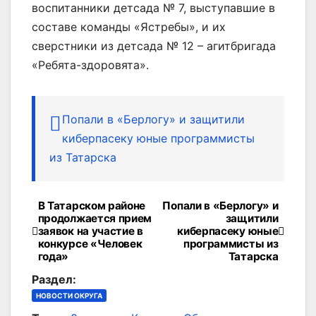
воспитанники детсада № 7, выступавшие в
составе команды «Ястребы», и их
сверстники из детсада № 12 – агитбригада
«Ребята-здоровята».
Попали в «Берлогу» и защитили
киберпасеку юные программисты
из Татарска
В Татарском районе
Попали в «Берлогу» и
Навигация
продолжается прием
защитили
заявок на участие в
киберпасеку юные
по
конкурсе «Человек
программисты из
года»
Татарска
записям
Раздел:
НОВОСТИ ОКРУГА