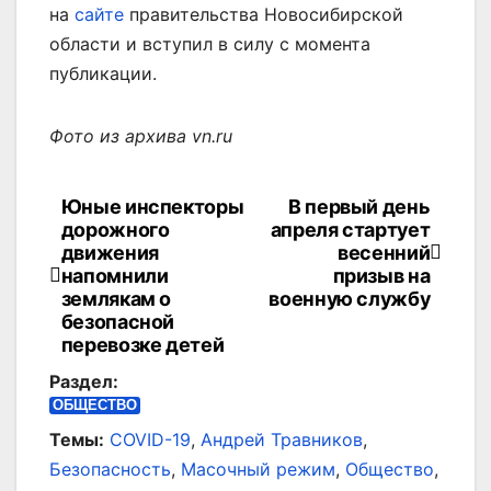
на
сайте
правительства Новосибирской
области и вступил в силу с момента
публикации.
Фото из архива vn.ru
Юные инспекторы
В первый день
Навигация
дорожного
апреля стартует
по
движения
весенний
напомнили
призыв на
записям
землякам о
военную службу
безопасной
перевозке детей
Раздел:
ОБЩЕСТВО
Темы:
COVID-19
,
Андрей Травников
,
Безопасность
,
Масочный режим
,
Общество
,