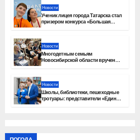
Новости
Ученик лицея города Татарска стал
призером конкурса «Большая
перемена»
Новости
Многодетным семьям
Новосибирской области вручены
сертификаты на приобретение
автомобилей
Новости
Школы, библиотеки, пешеходные
тротуары: представители «Единой
России» контролируют работы на
социальных объектах
ПОГОДА