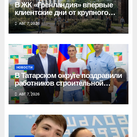
В ЖК «Гренландия» впервые
клиентские дни от крупного
девелопера — группы
АВГ 7, 2026
компаний «СОЮЗ»
НОВОСТИ
В Татарском округе поздравили
работников строительной
отрасли
АВГ 7, 2026