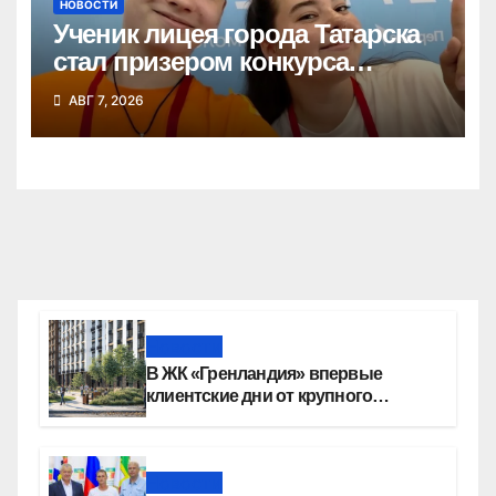
НОВОСТИ
Ученик лицея города Татарска
стал призером конкурса
«Большая перемена»
АВГ 7, 2026
Новости
В ЖК «Гренландия» впервые
клиентские дни от крупного
девелопера — группы компаний
«СОЮЗ»
Новости