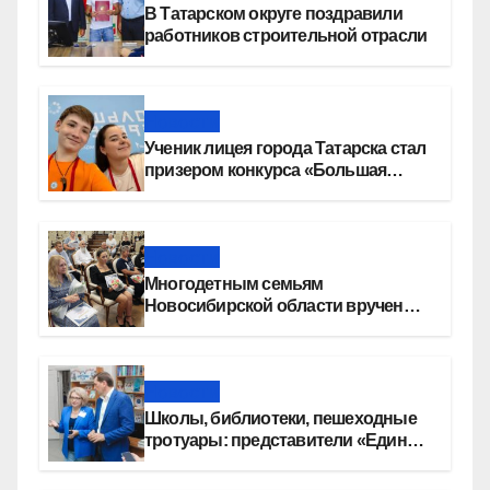
В Татарском округе поздравили
работников строительной отрасли
Новости
Ученик лицея города Татарска стал
призером конкурса «Большая
перемена»
Новости
Многодетным семьям
Новосибирской области вручены
сертификаты на приобретение
автомобилей
Новости
Школы, библиотеки, пешеходные
тротуары: представители «Единой
России» контролируют работы на
социальных объектах