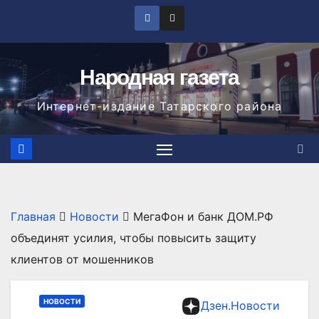
Перейти
к
содержимому
Народная газета
Интернет-издание Татарского района
Главная
Новости
МегаФон и банк ДОМ.РФ
объединят усилия, чтобы повысить защиту
клиентов от мошенников
НОВОСТИ
Дзен.Новости