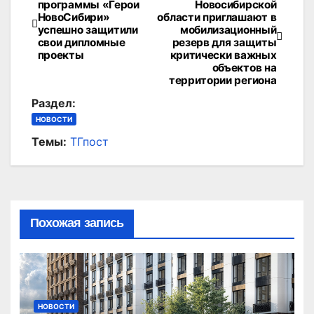
программы «Герои
Новосибирской
НовоСибири»
области приглашают в
по
успешно защитили
мобилизационный
свои дипломные
резерв для защиты
записям
проекты
критически важных
объектов на
территории региона
Раздел:
НОВОСТИ
Темы:
ТГпост
Похожая запись
НОВОСТИ