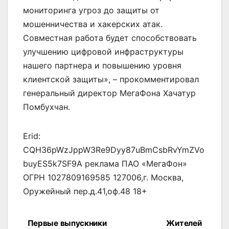
мониторинга угроз до защиты от
мошенничества и хакерских атак.
Совместная работа будет способствовать
улучшению цифровой инфраструктуры
нашего партнера и повышению уровня
клиентской защиты», – прокомментировал
генеральный директор МегаФона Хачатур
Помбухчан.
Erid:
CQH36pWzJppW3Re9Dyy87uBmCsbRvYmZVo
buyES5k7SF9A реклама ПАО «МегаФон»
ОГРН 1027809169585 127006,г. Москва,
Оружейный пер.д.41,оф.48 18+
Первые выпускники
Жителей
Навигация