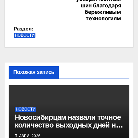
записям
шин благодаря
бережливым
технологиям
Раздел:
НОВОСТИ
Похожая запись
НОВОСТИ
Новосибирцам назвали точное
количество выходных дней на
праздники в 2027 году
АВГ 8, 2026