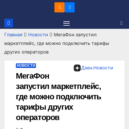
Перейти
к
содержимому
Главная
Новости
МегаФон запустил
маркетплейс, где можно подключить тарифы
других операторов
НОВОСТИ
Дзен.Новости
МегаФон
запустил маркетплейс,
где можно подключить
тарифы других
операторов