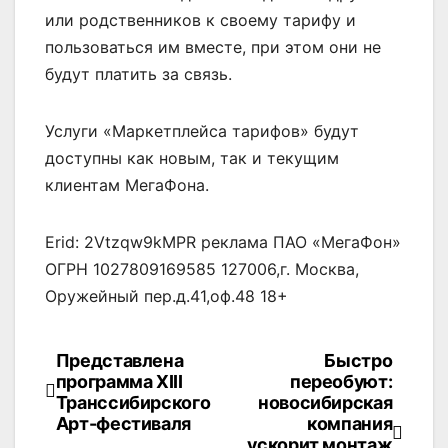
или родственников к своему тарифу и
пользоваться им вместе, при этом они не
будут платить за связь.
Услуги «Маркетплейса тарифов» будут
доступны как новым, так и текущим
клиентам МегаФона.
Erid: 2Vtzqw9kMPR реклама ПАО «МегаФон»
ОГРН 1027809169585 127006,г. Москва,
Оружейный пер.д.41,оф.48 18+
Представлена
Быстро
Навигация
программа XIII
переобуют:
по
Транссибирского
новосибирская
Арт-фестиваля
компания
ускорит монтаж