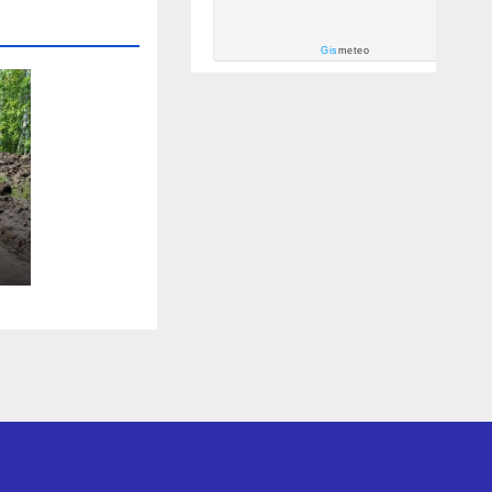
Gis
meteo