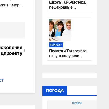
Школы, библиотеки,
ложить меры
пешеходные
тротуары:
представители
«Единой России»
контролируют
работы на
социальных
объектах
Новости
поколения
Педагоги Татарского
ацпроекту
округа получили
областные награды
ст
ПОГОДА
Татарск