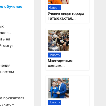
ое обучение
Новости
Ученик лицея города
Татарска стал
призером конкурса
ых
«Большая перемена»
 здесь
ть на
й могут
Новости
Многодетным
ечения
семьям
Новосибирской
ьностям
области вручены
сертификаты на
приобретение
автомобилей
е показателя
Новости
вке», –