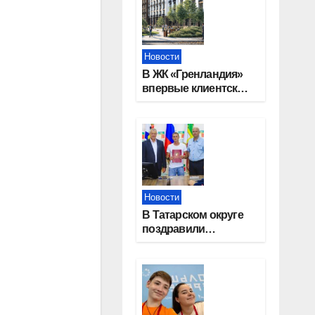
Новости
В ЖК «Гренландия»
впервые клиентские
дни от крупного
девелопера —
группы компаний
«СОЮЗ»
Новости
В Татарском округе
поздравили
работников
строительной
отрасли