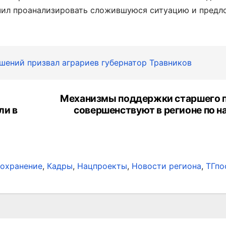
ручил проанализировать сложившуюся ситуацию и пред
ешений призвал аграриев губернатор Травников
Механизмы поддержки старшего 
ли в
совершенствуют в регионе по н
охранение
,
Кадры
,
Нацпроекты
,
Новости региона
,
ТГпо