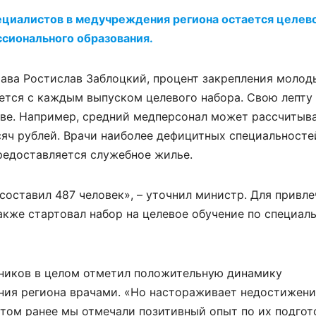
циалистов в медучреждения региона остается целев
сионального образования.
рава Ростислав Заблоцкий, процент закрепления молод
ется с каждым выпуском целевого набора. Свою лепту
ве. Например, средний медперсонал может рассчитыва
яч рублей. Врачи наиболее дефицитных специальносте
редоставляется служебное жилье.
составил 487 человек», – уточнил министр. Для привл
также стартовал набор на целевое обучение по специал
вников в целом отметил положительную динамику
ия региона врачами. «Но настораживает недостижени
том ранее мы отмечали позитивный опыт по их подгото