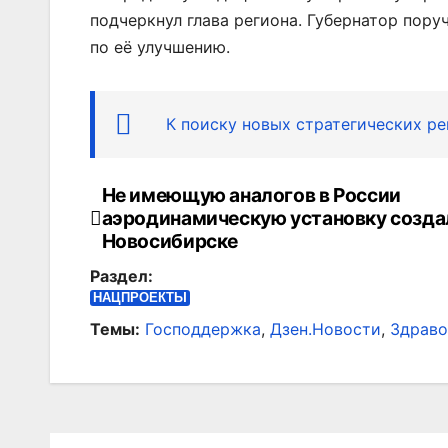
подчеркнул глава региона. Губернатор по
по её улучшению.
К поиску новых стратегических р
Не имеющую аналогов в России
Навигация
аэродинамическую установку созда
по
Новосибирске
Раздел:
записям
НАЦПРОЕКТЫ
Темы:
Господдержка
,
Дзен.Новости
,
Здраво