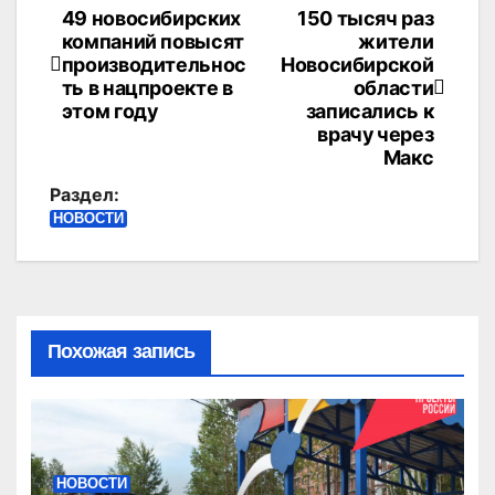
49 новосибирских
150 тысяч раз
Навигация
компаний повысят
жители
по
производительнос
Новосибирской
ть в нацпроекте в
области
записям
этом году
записались к
врачу через
Макс
Раздел:
НОВОСТИ
Похожая запись
НОВОСТИ