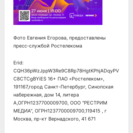
Фото Евгения Егорова, предоставлены
пресс-службой Ростелекома
Erid:
CQH36pWzJppW3Re9C8Rp78HgtKPhjADqyPV
C8CTCgBYiES 16+ ПАО «Ростелеком»,
191167,город Санкт-Петербург, Синопская
набережная, дом 14, литера
А,ОГРН1237700009700, ООО "РЕСТРИМ
МЕДИА", ОГРН1237700009700,119415 , г
Москва, пр-кт Вернадского, 41 671