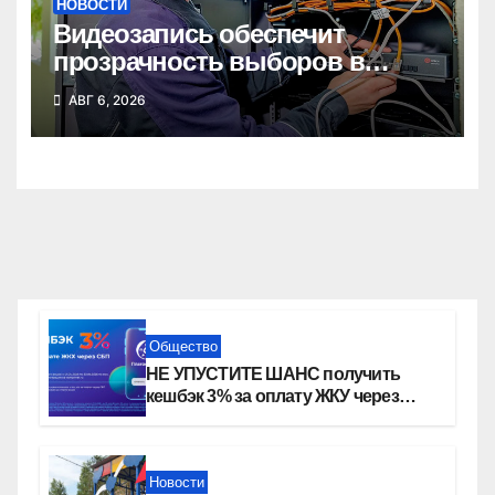
НОВОСТИ
Видеозапись обеспечит
прозрачность выборов в
Госдуму в Новосибирской
АВГ 6, 2026
области
Общество
НЕ УПУСТИТЕ ШАНС получить
кешбэк 3% за оплату ЖКУ через
СБП в «Платосфере»
Новости