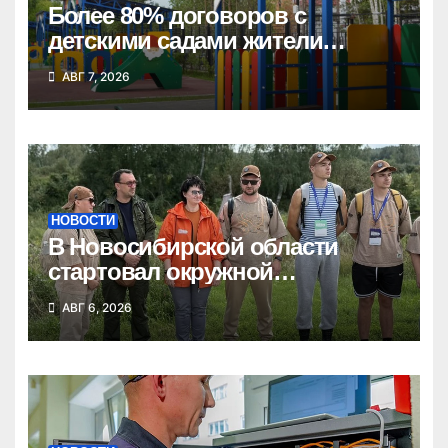
Более 80% договоров с
детскими садами жители
Новосибирской области
АВГ 7, 2026
оформили онлайн
НОВОСТИ
В Новосибирской области
стартовал окружной
туристский слет молодежи
АВГ 6, 2026