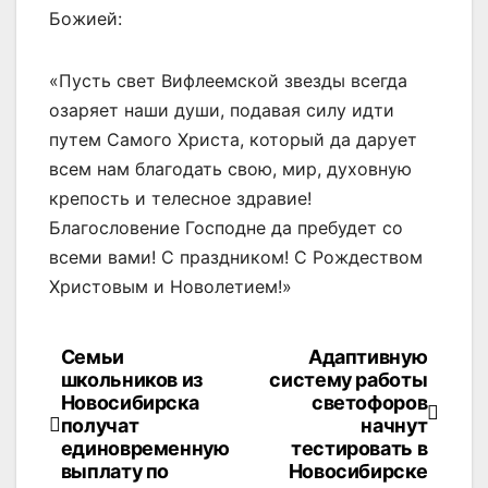
Божией:
«Пусть свет Вифлеемской звезды всегда
озаряет наши души, подавая силу идти
путем Самого Христа, который да дарует
всем нам благодать свою, мир, духовную
крепость и телесное здравие!
Благословение Господне да пребудет со
всеми вами! С праздником! С Рождеством
Христовым и Новолетием!»
Семьи
Адаптивную
Навигация
школьников из
систему работы
по
Новосибирска
светофоров
получат
начнут
записям
единовременную
тестировать в
выплату по
Новосибирске