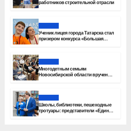
работников строительной отрасли
Новости
Ученик лицея города Татарска стал
призером конкурса «Большая
перемена»
Новости
Многодетным семьям
Новосибирской области вручены
сертификаты на приобретение
автомобилей
Новости
Школы, библиотеки, пешеходные
тротуары: представители «Единой
России» контролируют работы на
социальных объектах