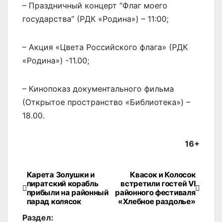
– Праздничный концерт “Флаг моего
государства” (РДК «Родина») – 11:00;
– Акция «Цвета Российского флага» (РДК
«Родина») -11.00;
– Кинопоказ документального фильма
(Открытое пространство «Библиотека») –
18.00.
16+
Карета Золушки и
Квасок и Колосок
Навигация
пиратский корабль
встретили гостей VI
прибыли на районный
районного фестиваля
по
парад колясок
«Хлебное раздолье»
записям
Раздел: