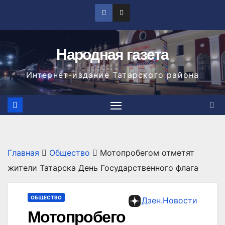
Перейти
к
содержимому
Народная газета
Интернет-издание Татарского района
Главная
Общество
Мотопробегом отметят
жители Татарска День Государственного флага
ОБЩЕСТВО
Дзен.Новости
Мотопробего