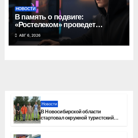
НОВОСТИ
В память о подвиге:
«Ростелеком» проведет
кибертурнир «Битва за
АВГ 6, 2026
Москву»
Новости
В Новосибирской области
стартовал окружной туристский
слет молодежи