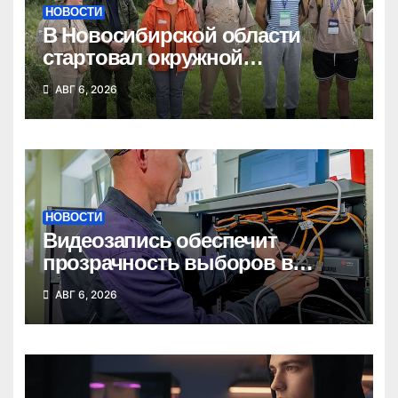
НОВОСТИ
В Новосибирской области
стартовал окружной
туристский слет молодежи
АВГ 6, 2026
НОВОСТИ
Видеозапись обеспечит
прозрачность выборов в
Госдуму в Новосибирской
АВГ 6, 2026
области