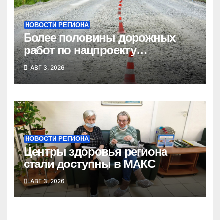
НОВОСТИ РЕГИОНА
Более половины дорожных
работ по нацпроекту
выполнено в Новосибирской
АВГ 3, 2026
области
НОВОСТИ РЕГИОНА
Центры здоровья региона
стали доступны в МАКС
АВГ 3, 2026