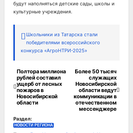
будут наполняться детские сады, школы и
культурные учреждения.
Школьники из Татарска стали
победителями всероссийского
конкурса «АгроНТРИ-2025»
Полтора миллиона
Более 50 тысяч
Навигация
рублей составил
служащих
по
ущерб от лесных
Новосибирской
пожаров в
области ведут
записям
Новосибирской
коммуникации в
области
отечественном
мессенджере
Раздел:
НОВОСТИ РЕГИОНА