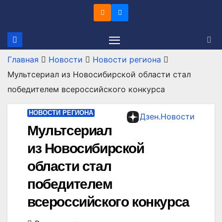
Перейти
к
содержимому
Главная
Новости
Новости региона
Мультсериал из Новосибирской области стал
победителем всероссийского конкурса
НОВОСТИ РЕГИОНА
Дзен.Новости
Мультсериал
из Новосибирской
области стал
победителем
всероссийского конкурса