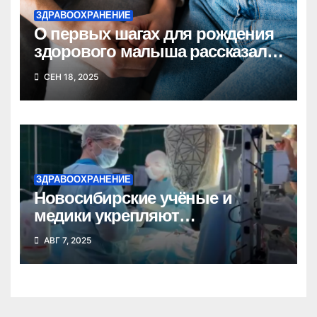
ЗДРАВООХРАНЕНИЕ
О первых шагах для рождения
здорового малыша рассказала
врач Анна Вятчинина
СЕН 18, 2025
ЗДРАВООХРАНЕНИЕ
Новосибирские учёные и
медики укрепляют
сотрудничество с Донецкой
АВГ 7, 2025
Народной Республикой