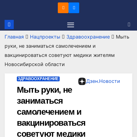
Перейти
к
содержимому
Главная
Нацпроекты
Здравоохранение
Мыть
руки, не заниматься самолечением и
вакцинироваться советуют медики жителям
Новосибирской области
ЗДРАВООХРАНЕНИЕ
Дзен.Новости
Мыть руки, не
заниматься
самолечением и
вакцинироваться
советуют медики