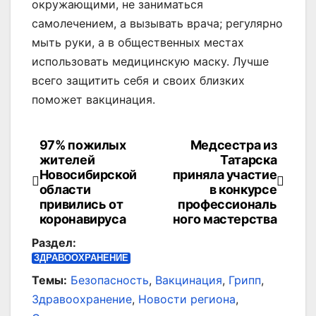
окружающими, не заниматься
самолечением, а вызывать врача; регулярно
мыть руки, а в общественных местах
использовать медицинскую маску. Лучше
всего защитить себя и своих близких
поможет вакцинация.
97% пожилых
Медсестра из
Навигация
жителей
Татарска
по
Новосибирской
приняла участие
области
в конкурсе
записям
привились от
профессиональ
коронавируса
ного мастерства
Раздел:
ЗДРАВООХРАНЕНИЕ
Темы:
Безопасность
,
Вакцинация
,
Грипп
,
Здравоохранение
,
Новости региона
,