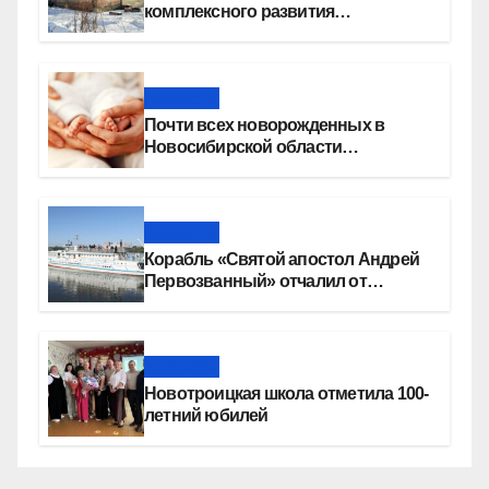
комплексного развития
территорий построят более 8,4
миллиона квадратных метров
жилья
Новости
Почти всех новорожденных в
Новосибирской области
прикладывают к груди сразу после
рождения
Новости
Корабль «Святой апостол Андрей
Первозванный» отчалил от
набережной Новосибирска
Новости
Новотроицкая школа отметила 100-
летний юбилей