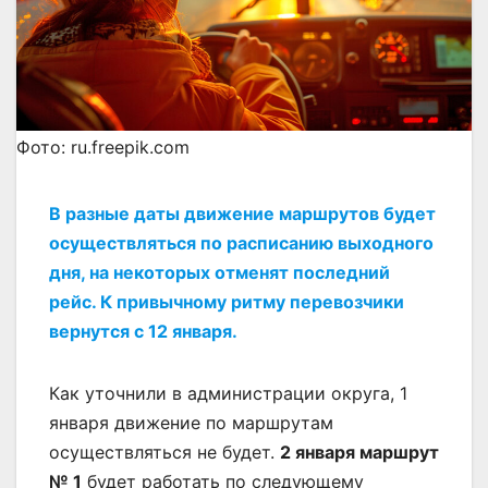
Фото: ru.freepik.com
В разные даты движение маршрутов будет
осуществляться по расписанию выходного
дня, на некоторых отменят последний
рейс. К привычному ритму перевозчики
вернутся с 12 января.
Как уточнили в администрации округа, 1
января движение по маршрутам
осуществляться не будет.
2 января маршрут
№ 1
будет работать по следующему