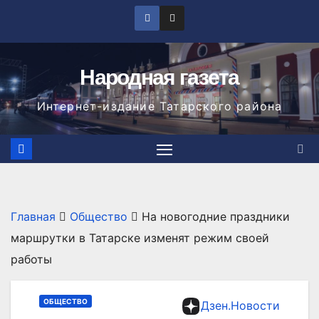
Перейти
к
содержимому
Народная газета
Интернет-издание Татарского района
Главная
Общество
На новогодние праздники
маршрутки в Татарске изменят режим своей
работы
ОБЩЕСТВО
Дзен.Новости