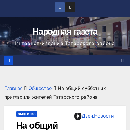
Перейти
к
содержимому
Народная газета
Интернет-издание Татарского района
Главная
Общество
На общий субботник
пригласили жителей Татарского района
ОБЩЕСТВО
Дзен.Новости
На общий