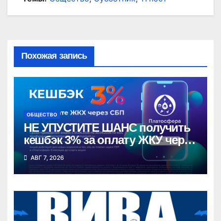
Похожая запись
ОБЩЕСТВО
НЕ УПУСТИТЕ ШАНС получить
кешбэк 3% за оплату ЖКУ через
СБП в «Платосфере»
АВГ 7, 2026