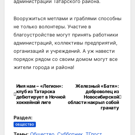
администрации Татарского района.
Вооружиться метлами и граблями способны
не только волонтеры. Участие в
благоустройстве могут принять работники
администраций, коллективы предприятий,
организаций и учреждений. А уж навести
порядок рядом со своим домом могут все
жители города и района!
Имя нам – «Легион»:
Железный «Батя»:
Навигация
клуб из Татарска
доброволец из
дебютирует в Ночной
Новосибирской
по
хоккейной лиге
области накрыл собой
гранату
записям
Раздел:
ОБЩЕСТВО
Темы:
Общество
,
Субботник
,
ТГпост