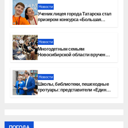
Новости
Ученик лицея города Татарска стал
призером конкурса «Большая
перемена»
Новости
Многодетным семьям
Новосибирской области вручены
сертификаты на приобретение
автомобилей
Новости
Школы, библиотеки, пешеходные
тротуары: представители «Единой
России» контролируют работы на
социальных объектах
ПОГОДА