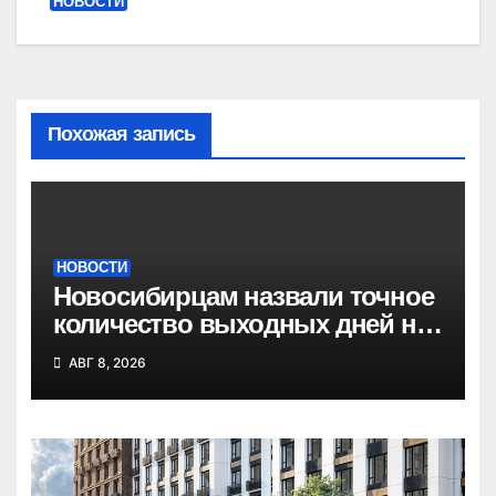
НОВОСТИ
Похожая запись
НОВОСТИ
Новосибирцам назвали точное
количество выходных дней на
праздники в 2027 году
АВГ 8, 2026