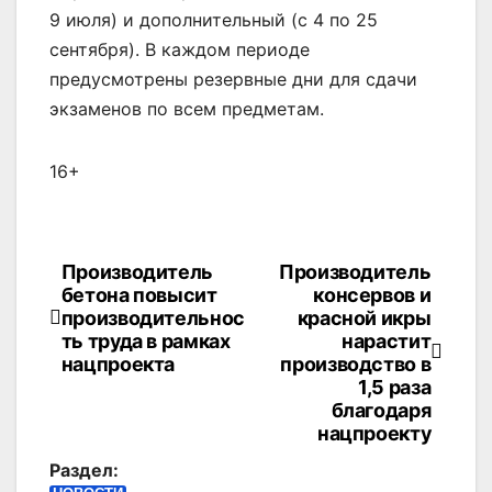
9 июля) и дополнительный (с 4 по 25
сентября). В каждом периоде
предусмотрены резервные дни для сдачи
экзаменов по всем предметам.
16+
Производитель
Производитель
Навигация
бетона повысит
консервов и
по
производительнос
красной икры
ть труда в рамках
нарастит
записям
нацпроекта
производство в
1,5 раза
благодаря
нацпроекту
Раздел: