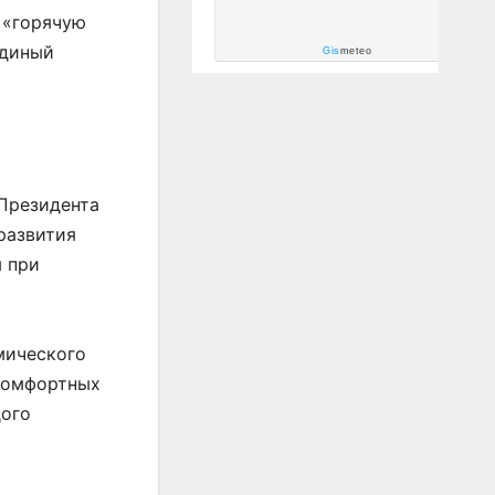
 «горячую
единый
Gis
meteo
 Президента
развития
м при
мического
 комфортных
дого