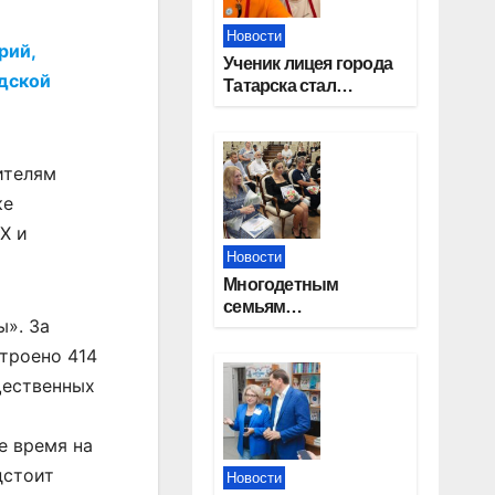
Новости
рий,
Ученик лицея города
дской
Татарска стал
призером конкурса
«Большая перемена»
ителям
ке
Х и
Новости
Многодетным
семьям
». За
Новосибирской
области вручены
троено 414
сертификаты на
щественных
приобретение
автомобилей
е время на
дстоит
Новости