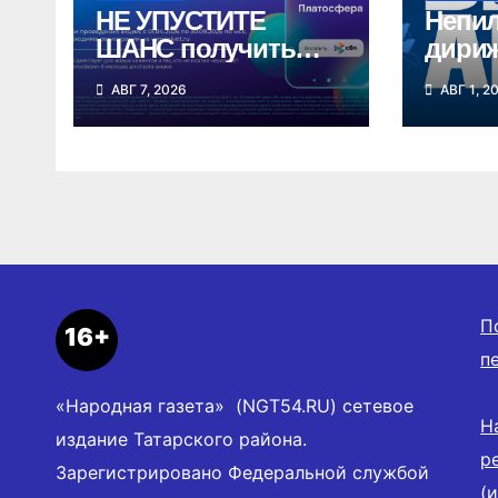
НЕ УПУСТИТЕ
Непи
ШАНС получить
дири
кешбэк 3% за
впер
АВГ 7, 2026
АВГ 1, 2
оплату ЖКУ через
в неб
СБП в
Ново
«Платосфере»
облас
П
16+
п
«Народная газета» (NGT54.RU) сетевое
Н
издание Татарского района.
р
Зарегистрировано Федеральной службой
(