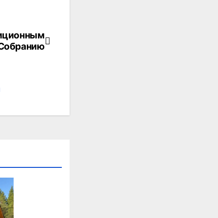
диционным
 Собранию
н