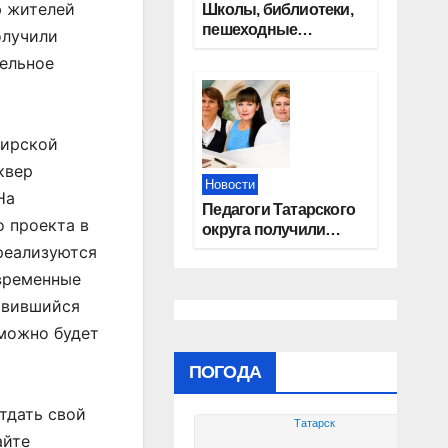
ю жителей
Школы, библиотеки,
пешеходные
олучили
тротуары:
тельное
представители
«Единой России»
контролируют
работы на
бирской
социальных
объектах
квер
Новости
На
Педагоги Татарского
 проекта в
округа получили
областные награды
реализуются
овременные
авившийся
 можно будет
ПОГОДА
тдать свой
Татарск
айте