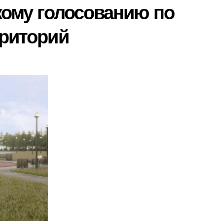
кому голосованию по
рриторий