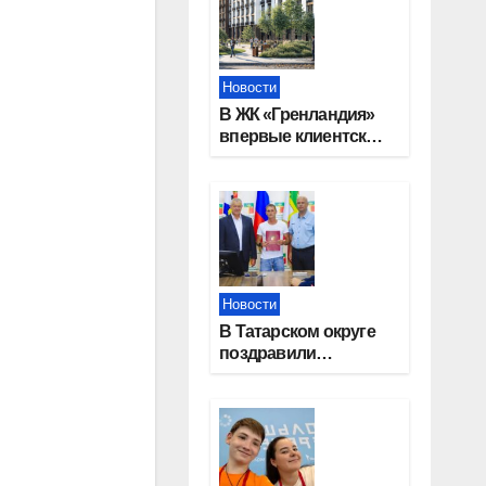
Новости
В ЖК «Гренландия»
впервые клиентские
дни от крупного
девелопера —
группы компаний
«СОЮЗ»
Новости
В Татарском округе
поздравили
работников
строительной
отрасли