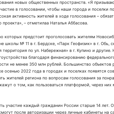
нования новых общественных пространств. «Я призыва
частие в голосовании, чтобы наши города и поселки п
сокая активность жителей в ходе голосования – обяза
 проекта», – отметилаа Наталья Аббасова.
во которых предстоит проголосовать жителям Новоси
 школы № 11 в г. Бердске, «Парк Геофизик» в г. Обь, с
 территория по ул. Набережная» в г. Купино и другие. 
гоустройства благодаря финансированию федерального
ости не менее 350 млн рублей. Большинство объектов 
же осенью 2022 года в городах и поселках появятся с
ть жителей региона по вопросам голосования за понр
кажут о том, как пользоваться платформой, через них
ть участие каждый гражданин России старше 14 лет. О
могут после авторизации через личные кабинеты на с