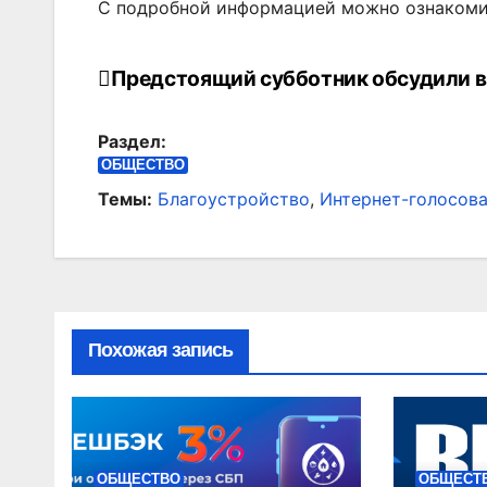
С подробной информацией можно ознакоми
Предстоящий субботник обсудили в
Навигация
по
Раздел:
записям
ОБЩЕСТВО
Темы:
Благоустройство
,
Интернет-голосов
Похожая запись
ОБЩЕСТВО
ОБЩЕСТ