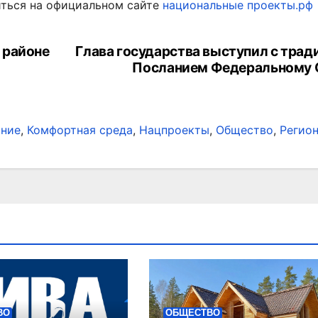
ться на официальном сайте
национальные проекты.рф
 районе
Глава государства выступил с тра
Посланием Федеральному
ание
,
Комфортная среда
,
Нацпроекты
,
Общество
,
Регио
ВО
ОБЩЕСТВО