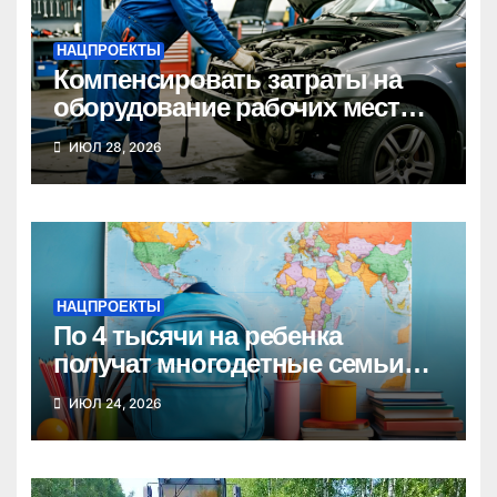
НАЦПРОЕКТЫ
Компенсировать затраты на
оборудование рабочих мест
может новосибирский бизнес
ИЮЛ 28, 2026
НАЦПРОЕКТЫ
По 4 тысячи на ребенка
получат многодетные семьи
Новосибирской области к
ИЮЛ 24, 2026
школе