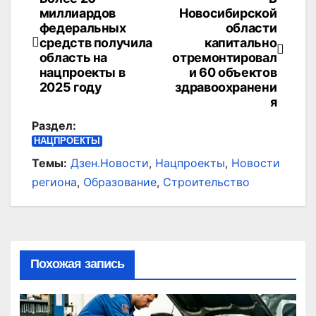
Навигация
миллиардов
Новосибирской
по
федеральных
области
средств получила
капитально
записям
область на
отремонтировал
нацпроекты в
и 60 объектов
2025 году
здравоохранени
я
Раздел:
НАЦПРОЕКТЫ
Темы:
Дзен.Новости
,
Нацпроекты
,
Новости
региона
,
Образование
,
Строительство
Похожая запись