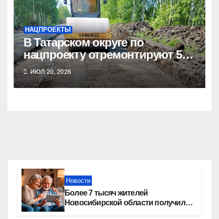
НАЦПРОЕКТЫ
В Татарском округе по
нацпроекту отремонтируют 5
километров дорог
ИЮЛ 20, 2026
Новости
Более 7 тысяч жителей
Новосибирской области получили
увеличение пенсии после 80 лет