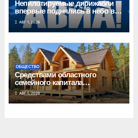
Непилотируемые дирижабли
впервые поднялись в небо в
Новосибирской области
АВГ 1, 2026
ОБЩЕСТВО
Средствами областного
семейного капитала
воспользовались почти 50
АВГ 1, 2026
тысяч семей