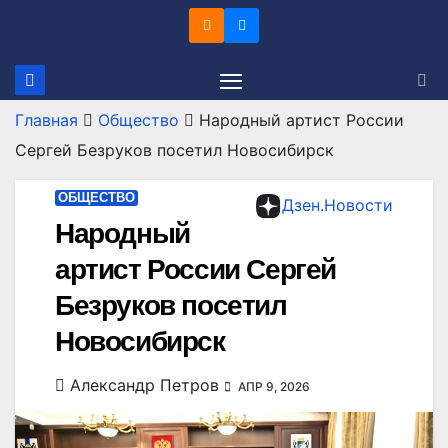
Перейти
к
содержимому
Главная
Общество
Народный артист России
Сергей Безруков посетил Новосибирск
ОБЩЕСТВО
Дзен.Новости
Народный
артист России Сергей
Безруков посетил
Новосибирск
Александр Петров
АПР 9, 2026