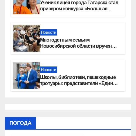
Ученик лицея города Татарска стал
призером конкурса «Большая
перемена»
Новости
Многодетным семьям
Новосибирской области вручены
сертификаты на приобретение
автомобилей
Новости
Школы, библиотеки, пешеходные
тротуары: представители «Единой
России» контролируют работы на
социальных объектах
ПОГОДА