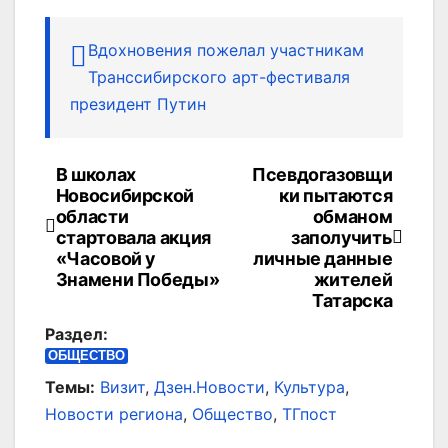
Вдохновения пожелал участникам
Транссибирского арт-фестиваля
президент Путин
В школах
Псевдогазовщи
Навигация
Новосибирской
ки пытаются
по
области
обманом
стартовала акция
заполучить
записям
«Часовой у
личные данные
Знамени Победы»
жителей
Татарска
Раздел:
ОБЩЕСТВО
Темы:
Визит
,
Дзен.Новости
,
Культура
,
Новости региона
,
Общество
,
ТГпост