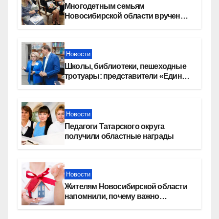
Многодетным семьям
Новосибирской области вручены
сертификаты на приобретение
автомобилей
Новости
Школы, библиотеки, пешеходные
тротуары: представители «Единой
России» контролируют работы на
социальных объектах
Новости
Педагоги Татарского округа
получили областные награды
Новости
Жителям Новосибирской области
напомнили, почему важно
оформить право собственности на
квартиру