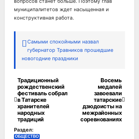
вопросов станет больше. Поэтому глав
муниципалитетов ждет насыщенная и
конструктивная работа.
Самыми спокойными назвал
губернатор Травников прошедшие
новогодние праздники
Традиционный
Восемь
Навигация
рождественский
медалей
по
фестиваль собрал
завоевали
в Татарске
татарские
записям
хранителей
дзюдоисты на
народных
межрайонных
традиций
соревнованиях
Раздел:
ОБЩЕСТВО