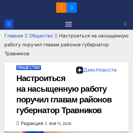
Перейти
к
содержимому
Главная
Общество
Настроиться на насыщенную
работу поручил главам районов губернатор
Травников
ОБЩЕСТВО
Дзен.Новости
Настроиться
на насыщенную работу
поручил главам районов
губернатор Травников
Редакция
ЯНВ 11, 2025