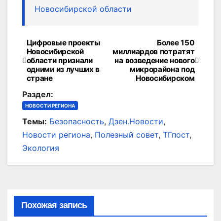
Новосибирской области
Цифровые проекты
Более 150
Навигация
Новосибирской
миллиардов потратят
области признали
на возведение нового
по
одними из лучших в
микрорайона под
стране
Новосибирском
записям
Раздел:
НОВОСТИ РЕГИОНА
Темы:
Безопасность
,
Дзен.Новости
,
Новости региона
,
Полезный совет
,
ТГпост
,
Экология
Похожая запись