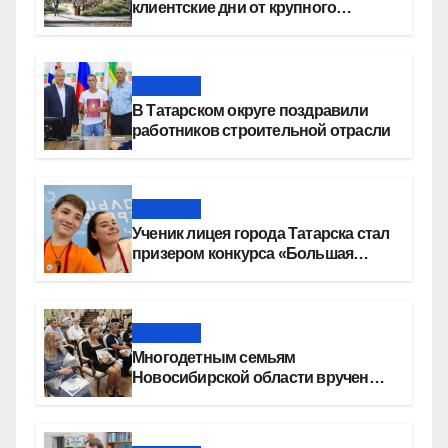
клиентские дни от крупного
девелопера — группы компаний
«СОЮЗ»
Новости
В Татарском округе поздравили
работников строительной отрасли
Новости
Ученик лицея города Татарска стал
призером конкурса «Большая
перемена»
Новости
Многодетным семьям
Новосибирской области вручены
сертификаты на приобретение
автомобилей