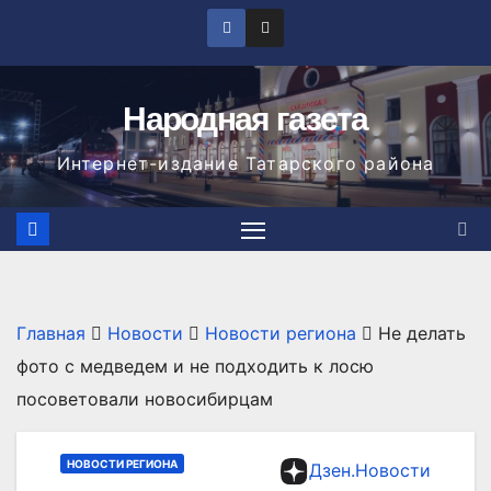
Перейти
к
содержимому
Народная газета
Интернет-издание Татарского района
Главная
Новости
Новости региона
Не делать
фото с медведем и не подходить к лосю
посоветовали новосибирцам
НОВОСТИ РЕГИОНА
Дзен.Новости