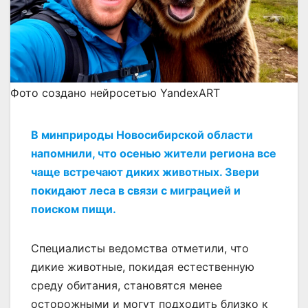
Фото создано нейросетью YandexART
В минприроды Новосибирской области
напомнили, что осенью жители региона все
чаще встречают диких животных. Звери
покидают леса в связи с миграцией и
поиском пищи.
Специалисты ведомства отметили, что
дикие животные, покидая естественную
среду обитания, становятся менее
осторожными и могут подходить близко к